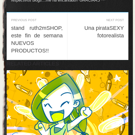
respectivos blogs…me ha encantado!! GRACIAAS ^^
PREVIOUS POST
NEXT POST
stand ruth2mSHOP,
Una pirataSEXY
este fin de semana
fotorealista
NUEVOS
PRODUCTOS!!
RELATED ARTICLES