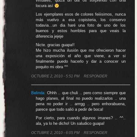
virtuales, quizá un dia os sorprendo con una
locura así
Los ejemplares esos de colores feiiisimos, nunca
más vuelvo a esa copisteria, los conservo
todavia…un dia haré una foto de uno de los
buenos y estos horribles para que veais la
diferencia jejeje
Nicte. gracias guapa!!
Me hizo mucha ilusión que me ofrecieron hacer
una exposición el año que viene, a ver si
finalmente puedo hacerlo y dar a conocer un
poquito mi obra ^^
OCTUBRE 2, 2010 - 5:51 PM
RESPONDER
Belinda
:
Ohhh .. que chuli .. pero como siempre que
hago planes, al final no puedo realizarlos .. una
pena no poder ir .. arrrgg .. pero enhorabuena,
parece que todo salió a pedir de boca!
Por cierto, para cuando algunos imanes? .. ^^..
ala, ya lo he dicho! Un saludico guapa!
OCTUBRE 2, 2010 - 6:05 PM
RESPONDER