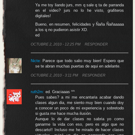
Ya me toy liando jurs, mm q sale q ta de parranda
en el video? jurs no lo he visto, grafiteros
digitales!
Bueno, en resumen, felicidades y Ñaña Ñañaaaaa
a los q no pudieron asistir XD.
ed
OCTUBRE 2, 2010 - 12:25 PM
RESPONDER
Nicte:
Parece que todo salio muy bien! Espero que
se te abran muchas puertas de aqui en adelante.
OCTUBRE 2, 2010 - 3:11 PM
RESPONDER
ruth2m:
ed. Graciaaas ^^
Pues sabes? a mi me encantaria acabar dando
clases algun dia, me siento muy bien cuando doy
a conocer un poco de mi experiencia y sobretodo
si gusta me hace mucha ilusión.
Aunque lo de dar clases no sabria yo como
ganarme la vida con eso, pero es algo que no
descarto!! Incluso me he mirado de hacer clases