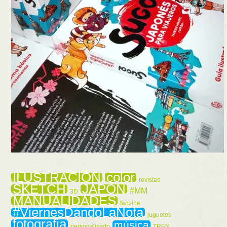
ILUSTRACIÓN
color
revistas
SKETCH
JAPÓN
#MM
3D
MANUALIDADES
fanzine
#ViernesDandoLaNota
juguetes
fotografia
música
personalizado
TREN