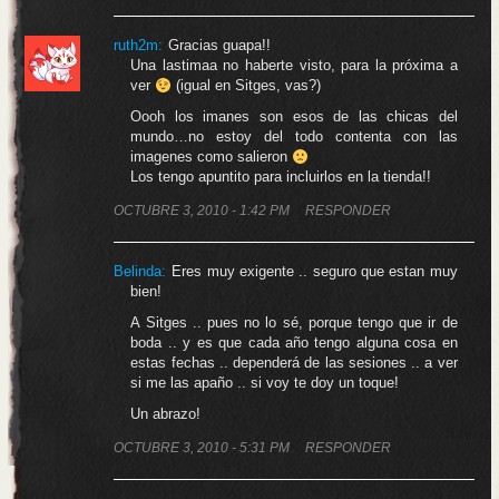
ruth2m:
Gracias guapa!!
Una lastimaa no haberte visto, para la próxima a
ver
(igual en Sitges, vas?)
Oooh los imanes son esos de las chicas del
mundo…no estoy del todo contenta con las
imagenes como salieron
Los tengo apuntito para incluirlos en la tienda!!
OCTUBRE 3, 2010 - 1:42 PM
RESPONDER
Belinda
:
Eres muy exigente .. seguro que estan muy
bien!
A Sitges .. pues no lo sé, porque tengo que ir de
boda .. y es que cada año tengo alguna cosa en
estas fechas .. dependerá de las sesiones .. a ver
si me las apaño .. si voy te doy un toque!
Un abrazo!
OCTUBRE 3, 2010 - 5:31 PM
RESPONDER