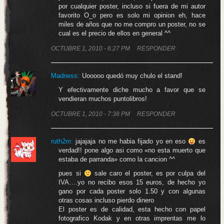
por cualquier poster, incluso si fuera de mi autor
favorito O_o pero es solo mi opinion eh, hace
miles de años que no me compro un poster, no se
cual es el precio de ellos en general ^^
OCTUBRE 1, 2010 - 6:27 PM
RESPONDER
Madness
:
Uooooo quedó muy chulo el stand!
Y efectivamente diche mucho a favor que se
vendieran muchos puntolibros!
OCTUBRE 1, 2010 - 7:38 PM
RESPONDER
ruth2m:
jajajaja no me habia fijado yo en eso
es
verdad!! pone algo asi como «no esta muerto que
estaba de parranda» como la cancion ^^
pues si
sale caro el poster, es por culpa del
IVA….yo no recibo esos 15 euros, de hecho yo
gano por cada poster solo 1.50 y con algunas
otras cosas incluso pierdo dinero
El poster es de calidad, esta hecho con papel
fotografico Kodak y en otras imprentas me lo