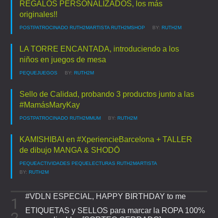
REGALOS PERSONALIZADOS, los más
originales!!
POSTPATROCINADO
RUTH2MARTISTA
RUTH2MSHOP
BY:
RUTH2M
LA TORRE ENCANTADA, introduciendo a los
niños en juegos de mesa
PEQUEJUEGOS
BY:
RUTH2M
Sello de Calidad, probando 3 productos junto a las
#MamásMaryKay
POSTPATROCINADO
RUTH2MMUM
BY:
RUTH2M
KAMISHIBAI en #XperiencieBarcelona + TALLER
de dibujo MANGA & SHODŌ
PEQUEACTIVIDADES
PEQUELECTURAS
RUTH2MARTISTA
BY:
RUTH2M
#VDLN ESPECIAL, HAPPY BIRTHDAY to me
ETIQUETAS y SELLOS para marcar la ROPA 100%