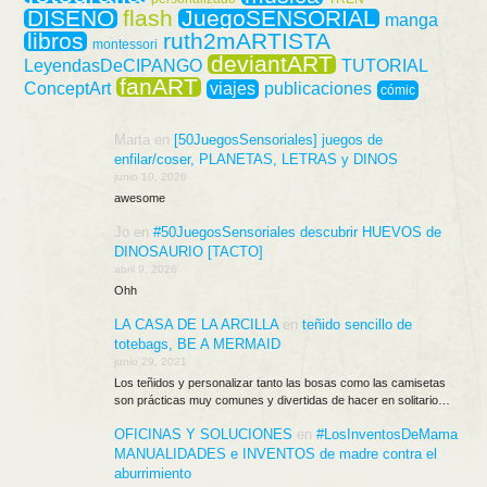
DISEÑO
flash
JuegoSENSORIAL
manga
libros
ruth2mARTISTA
montessori
deviantART
LeyendasDeCIPANGO
TUTORIAL
fanART
ConceptArt
viajes
publicaciones
cómic
Marta
en
[50JuegosSensoriales] juegos de
enfilar/coser, PLANETAS, LETRAS y DINOS
junio 10, 2026
awesome
Jo
en
#50JuegosSensoriales descubrir HUEVOS de
DINOSAURIO [TACTO]
abril 9, 2026
Ohh
LA CASA DE LA ARCILLA
en
teñido sencillo de
totebags, BE A MERMAID
junio 29, 2021
Los teñidos y personalizar tanto las bosas como las camisetas
son prácticas muy comunes y divertidas de hacer en solitario…
OFICINAS Y SOLUCIONES
en
#LosInventosDeMama
MANUALIDADES e INVENTOS de madre contra el
aburrimiento