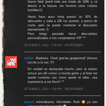
hacen fatal (perdi toda una tirada de 100€ q va
directo a la basura, me hicieron unos colores
horribles!!).
Hasta hace poco tenia puesto un 30% de
descuento y salia a 10€ los posters, a precio de
coste…pero no puedo mantener el descuento
eternamente :S
Pero tengo pensado hacer descuentos
personalizados a mis compradores VIP ^^
OCTUBRE 1, 2010 - 7:39 PM
RESPONDER
ruth2m:
Madness. Oooh gracias guapetona!! (hemos
escrito a la vez :P)
En verdad no destacaba mucho, pero al menos
estuve por allí conocí a mucha gente y al final me
quedé contenta con como quedó el taller…una
experiencia q me llevo!! ^^
OCTUBRE 1, 2010 - 7:40 PM
RESPONDER
pitayon
:
enhorabuena, felicidades Ruth
ya veo