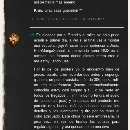
asi se hacia más ameno
Kius.
Graciaaas guapeton ^^
OCTUBRE 2, 2010 - 10:59 AM
RESPONDER
ed
:
Felicidades por el Stand y el taller, yo sólo pude
acudir el primer dia, a ver si al final vas a montar
una escuela.. jeje A hacer la competencia a Joso,
RuthMangaSchool, q abreviado seria RMS.es o
ramses, ale faraona dando clases mmm creo q
me estoy liando juas.
Por lo de los posters yo lo encuentro bien de
precio: barato, creo recordar que antes y supongo
q ahora, un poster costaba más de 30€, quiza ruth
no sea superfamosa (bueno internacionalmente
conocida estoy casi seguro q si , q se mete en
todos los fregados … mmm como tendra el suelo
de la cocina? juas) y la calidad del producto me
parecio muy buena, más viendo como cuida los
detalles y los ejemplares q tiro por no tener el
color adecuado. Esta chica no será empresaria, la
prox vez, en vez de tirarlos los utilizas para
regalar algunos, y asi quedas como una diva.