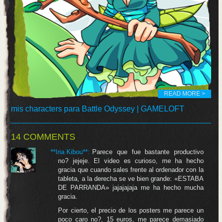
READ MORE >
mis characters para Battle Odyssey | GAMELOFT
14 COMMENTS
**Iria Kibou**
:
Parece que fue bastante productivo
no? jejeje. El video es curioso, me ha hecho
gracia que cuando sales frente al ordenador con la
tableta, a la derecha se ve bien grande: «ESTABA
DE PARRANDA» jajajajaja me ha hecho mucha
gracia.
Por cierto, el precio de los posters me parece un
poco caro no?, 15 euros, me parece demasiado