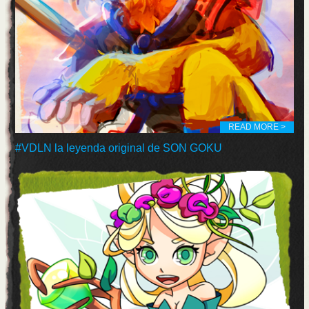
READ MORE >
#VDLN la leyenda original de SON GOKU