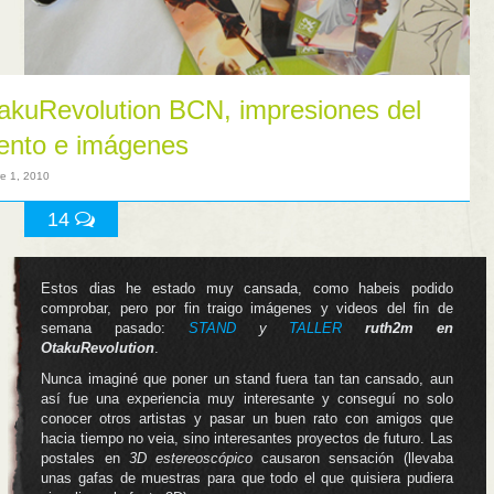
akuRevolution BCN, impresiones del
ento e imágenes
re 1, 2010
14
Estos dias he estado muy cansada, como habeis podido
comprobar, pero por fin traigo imágenes y videos del fin de
semana pasado:
STAND
y
TALLER
ruth2m en
OtakuRevolution
.
Nunca imaginé que poner un stand fuera tan tan cansado, aun
así fue una experiencia muy interesante y conseguí no solo
conocer otros artistas y pasar un buen rato con amigos que
hacia tiempo no veia, sino interesantes proyectos de futuro. Las
postales en
3D estereoscópico
causaron sensación (llevaba
unas gafas de muestras para que todo el que quisiera pudiera