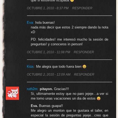
que si estuviste ocupada
OCTUBRE 1, 2010 - 8:37 PM
RESPONDER
Eva
:
hola buenas!
nada más decir que estos 2 siempre dando la nota
xD
PD: felicidades! me interesó mucho la sesión de
preguntas! y conoceros in person!
OCTUBRE 1, 2010 - 11:08 PM
RESPONDER
Kiüs
:
Me alegra que todo fuera bien
OCTUBRE 2, 2010 - 12:09 AM
RESPONDER
ruth2m:
pitayon.
Gracias!!!
Si, ultimamente estoy que no paro jejeje…a ver si
me tomo unas vacaciones un dia de estos
Eva.
Buenas guapa!!
Me alegro un monton que te gustara el taller, en
especial la sesión de preguntas jejeje…creo que