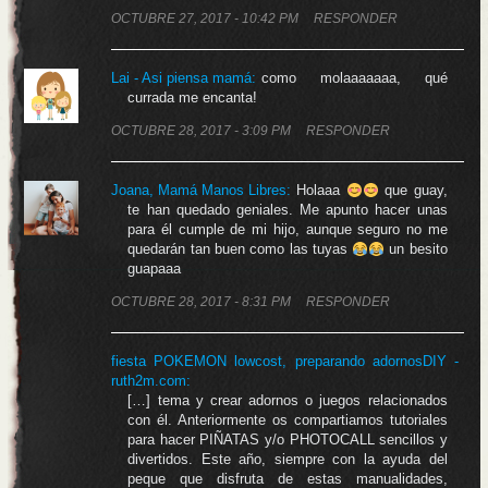
OCTUBRE 27, 2017 - 10:42 PM
RESPONDER
Lai - Asi piensa mamá
:
como molaaaaaaa, qué
currada me encanta!
OCTUBRE 28, 2017 - 3:09 PM
RESPONDER
Joana, Mamá Manos Libres
:
Holaaa
que guay,
te han quedado geniales. Me apunto hacer unas
para él cumple de mi hijo, aunque seguro no me
quedarán tan buen como las tuyas
un besito
guapaaa
OCTUBRE 28, 2017 - 8:31 PM
RESPONDER
fiesta POKEMON lowcost, preparando adornosDIY -
ruth2m.com
:
[…] tema y crear adornos o juegos relacionados
con él. Anteriormente os compartiamos tutoriales
para hacer PIÑATAS y/o PHOTOCALL sencillos y
divertidos. Este año, siempre con la ayuda del
peque que disfruta de estas manualidades,