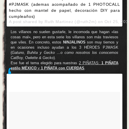
#PJMASK (ademas acompañado de 1 PHOTOCALL
hecho con mantel de papel, decoración DIY para
cumpleaños)
A post shared by Ruth Martinez (@ruth2m) on
Oct 25, 20
Los villanos no suelen gustarle, le incomoda que hagan «las
cosas mal», pero en esta serie los villanos son más traviesos
que viles. En concreto, estos
NINJALINOS
son muy tiernos y
en ocasiones incluso ayudan a los 3 HÉROES PJMASK
(
Gatuno, Buhita y Gecko …o como nosotros los conocemos
CatBoy, Owlette & Gecko
).
Ese fue el tema elegido para nuestras
2 PIÑATAS:
1 PIÑATA
estilo MÉXICO
y
1 PIÑATA con CUERDAS
.