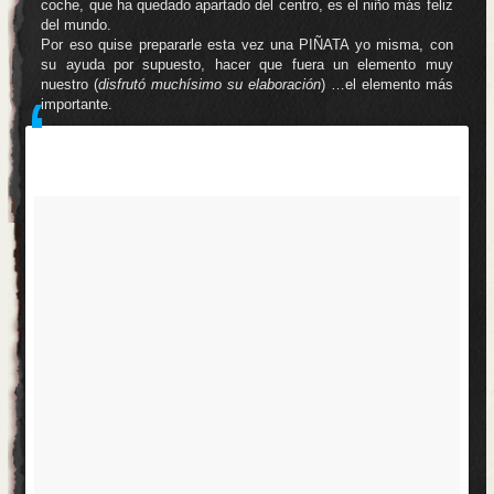
coche, que ha quedado apartado del centro, es el niño más feliz
del mundo.
Por eso quise prepararle esta vez una PIÑATA yo misma, con
su ayuda por supuesto, hacer que fuera un elemento muy
nuestro (
disfrutó muchísimo su elaboración
) …el elemento más
importante.