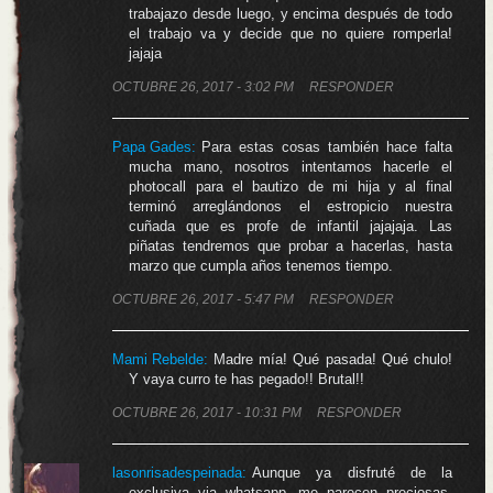
trabajazo desde luego, y encima después de todo
el trabajo va y decide que no quiere romperla!
jajaja
OCTUBRE 26, 2017 - 3:02 PM
RESPONDER
Papa Gades
:
Para estas cosas también hace falta
mucha mano, nosotros intentamos hacerle el
photocall para el bautizo de mi hija y al final
terminó arreglándonos el estropicio nuestra
cuñada que es profe de infantil jajajaja. Las
piñatas tendremos que probar a hacerlas, hasta
marzo que cumpla años tenemos tiempo.
OCTUBRE 26, 2017 - 5:47 PM
RESPONDER
Mami Rebelde
:
Madre mía! Qué pasada! Qué chulo!
Y vaya curro te has pegado!! Brutal!!
OCTUBRE 26, 2017 - 10:31 PM
RESPONDER
lasonrisadespeinada
:
Aunque ya disfruté de la
exclusiva via whatsapp, me parecen preciosas,