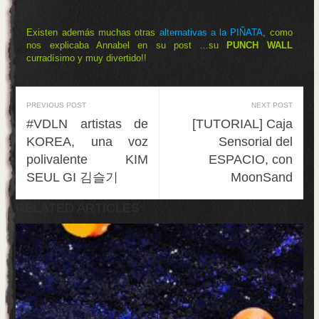
Existen además muchas otras
alternativas a la PIÑATA
, como
nos explicaba Annabel en su post …su
PUNCH WALL
curradísimo y muy divertido!!
PREVIOUS POST
NEXT POST
#VDLN artistas de
[TUTORIAL] Caja
KOREA, una voz
Sensorial del
polivalente KIM
ESPACIO, con
SEUL GI 김슬기
MoonSand
RELATED ARTICLES