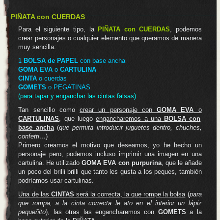
PIÑATA con CUERDAS
Para el siguiente tipo, la
PIÑATA con CUERDAS
, podemos
crear personajes o cualquier elemento que queramos de manera
muy sencilla:
1
BOLSA de PAPEL
con base ancha
GOMA EVA
o
CARTULINA
CINTA
o cuerdas
GOMETS
o PEGATINAS
(para tapar y enganchar las cintas falsas)
Tan sencillo como
crear un personaje con
GOMA EVA
o
CARTULINAS
, que luego
engancharemos a una
BOLSA con
base ancha
(
que permita introducir juguetes dentro, chuches,
confetti…
)
Primero creamos el motivo que deseamos, yo he hecho un
personaje pero, podemos incluso imprimir una imagen en una
cartulina. He utilizado
GOMA EVA con purpurina
, que le añade
un poco del brilli brilli que tanto les gusta a los peques, también
podríamos usar cartulinas.
Una de las
CINTAS
será la correcta, la que rompe la bolsa
(
para
que rompa, a la cinta correcta le ato en el interior un lápiz
pequeñito
), las otras las engancharemos con
GOMETS
a la