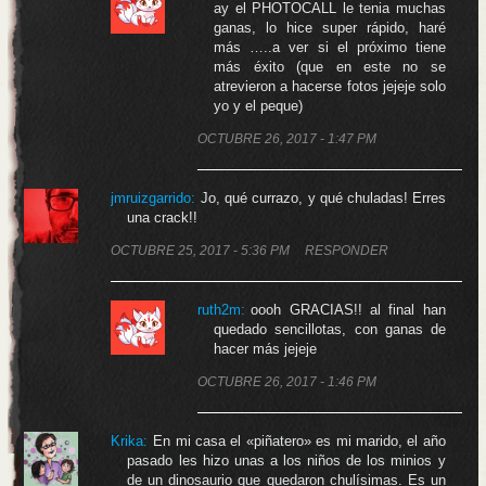
ay el PHOTOCALL le tenia muchas
ganas, lo hice super rápido, haré
más …..a ver si el próximo tiene
más éxito (que en este no se
atrevieron a hacerse fotos jejeje solo
yo y el peque)
OCTUBRE 26, 2017 - 1:47 PM
jmruizgarrido
:
Jo, qué currazo, y qué chuladas! Erres
una crack!!
OCTUBRE 25, 2017 - 5:36 PM
RESPONDER
ruth2m
:
oooh GRACIAS!! al final han
quedado sencillotas, con ganas de
hacer más jejeje
OCTUBRE 26, 2017 - 1:46 PM
Krika
:
En mi casa el «piñatero» es mi marido, el año
pasado les hizo unas a los niños de los minios y
de un dinosaurio que quedaron chulísimas. Es un