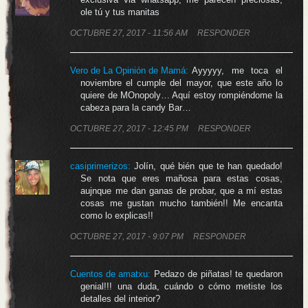
ole tú y tus manitas
OCTUBRE 27, 2017 - 11:56 AM
RESPONDER
Vero de La Opinión de Mamá
:
Ayyyyy, me toca el
noviembre el cumple del mayor, que este año lo
quiere de MOnopoly… Aquí estoy rompiéndome la
cabeza para la candy Bar…
OCTUBRE 27, 2017 - 12:45 PM
RESPONDER
casiprimerizos
:
Jolín, qué bién que te han quedado!
Se nota que eres mañosa para estas cosas,
aujnque me dan ganas de probar, que a mí estas
cosas me gustan mucho también!! Me encanta
como lo explicas!!
OCTUBRE 27, 2017 - 9:07 PM
RESPONDER
Cuentos de amatxu
:
Pedazo de piñatas! te quedaron
genial!!! una duda, cuándo o cómo metiste los
detalles del interior?