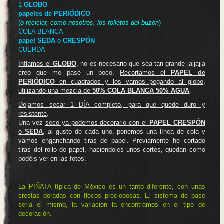
1
GLOBO
papeles de PERIÓDICO
(
o reciclar, como nosotros, los folletos del buzón
)
COLA BLANCA
papel SEDA
o
CRESPÓN
CUERDA
Inflamos el
GLOBO
, no es necesario que sea tan grande jajjajja
creo que me pasé un poco.
Recortamos el
PAPEL de
PERIÓDICO
en cuadrados y los vamos pegando al globo,
utilizando una mezcla de
50% COLA BLANCA 50% AGUA
.
Dejamos secar 1 DÍA completo, para que quede duro y
resistente
.
Una vez
seco ya podemos decorarlo con el
PAPEL CRESPÓN
o
SEDA
, al gusto de cada uno, ponemos una línea de cola y
vamos enganchando tiras de papel. Previamente he cortado
tiras del rollo de papel, haciéndoles unos cortes, quedan como
podéis ver en las fotos.
La PIÑATA típica de México es un tanto diferente, con unas
crestas doradas con flecos preciooosas. El sistema de base
seria el mismo, la variación la encontramos en el tipo de
decoración.