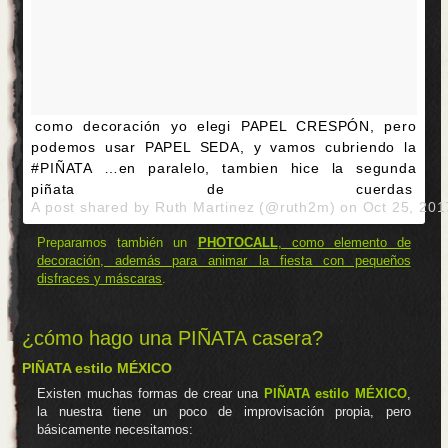
como decoración yo elegi PAPEL CRESPÓN, pero
podemos usar PAPEL SEDA, y vamos cubriendo la
#PIÑATA …en paralelo, tambien hice la segunda
piñata de cuerdas
A post shared by Ruth Martinez (@ruth2m) on
Oct 25, 20
Preparamos también un
PHOTOCALL
, como elemento de
decoración, además para animar la fiesta con pequeños
disfraces y máscaras
.
¿cómo hago una PIÑATA casera?
PIÑATA estilo MÉXICO
Existen muchas formas de crear una
PIÑATA estilo MÉXICO
,
la nuestra tiene un poco de improvisación propia, pero
básicamente necesitamos: