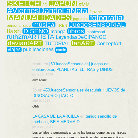
SKETCH
JAPÓN
#MM
3D
#ViernesDandoLaNota
fanzine
MANUALIDADES
fotografia
juguetes
música
JuegoSENSORIAL
personalizado
TREN
flash
DISEÑO
libros
manga
montessori
ruth2mARTISTA
LeyendasDeCIPANGO
deviantART
fanART
TUTORIAL
ConceptArt
viajes
publicaciones
cómic
Marta
en
[50JuegosSensoriales] juegos de
enfilar/coser, PLANETAS, LETRAS y DINOS
junio 10, 2026
awesome
Jo
en
#50JuegosSensoriales descubrir HUEVOS de
DINOSAURIO [TACTO]
abril 9, 2026
Ohh
LA CASA DE LA ARCILLA
en
teñido sencillo de
totebags, BE A MERMAID
junio 29, 2021
Los teñidos y personalizar tanto las bosas como las camisetas
son prácticas muy comunes y divertidas de hacer en solitario…