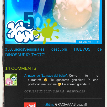
READ MORE >
#50JuegosSensoriales descubrir HUEVOS de
DINOSAURIO [TACTO]
14 COMMENTS
Annabel de "La nave del bebé":
Como te lo
curraste!!
Te quedaron geniales!! Y ese
photocall me fascina
Un abrazo grande!!!!
OCTUBRE 25, 2017 - 2:26 PM
RESPONDER
ruth2m
:
GRACIAAAAS guapa!!