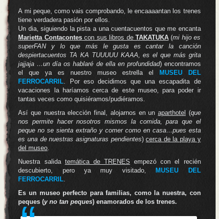
A mi peque, como vais comprobando, le encaaaantan los trenes
tiene verdadera pasión por ellos.
Un dia, siguiendo la pista a una cuentacuentos que me encanta
Marietta Contacontes
con sus libros de
TAKATUKA
(
mi hijo es
superFAN y lo que más le gusta es cantar la canción
despiertacuentos TA KA TUUUUU KAAA, es el que más grita
jajjaja …un día os hablaré de ella en profundidad
) encontramos
el que ya es nuestro museo estrella el
MUSEU DEL
FERROCARRIL
. Por eso decidimos que una escapadita de
vacaciones la haríamos cerca de este museo, para poder ir
tantas veces como quisiéramos/pudiéramos.
Así que nuestra elección final, alojarnos en un
aparthotel
(
que
nos permite hacer nosotros mismos la comida, para que el
peque no se sienta extraño y comer como en casa…pues esta
es una de nuestras asignaturas pendientes
)
cerca de la playa y
del museo
.
Nuestra salida
temática de TRENES
empezó con el recién
descubierto, pero ya muy visitado,
MUSEU DEL
FERROCARRIL
.
Es un museo perfecto para familias, como la nuestra, con
peques (
y no tan peques
) enamorados de los trenes.