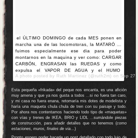
el ÚLTIMO DOMINGO de cada MES ponen en
marcha una de las locomotoras, la MATARÓ …
fuimos especialmente ese dia para poder
montarnos en la maquina y ver como: CARGAR
CARBÓN, ENGRASAN las RUEDAS y como
expulsa el VAPOR DE AGUA y el HUMO
A photo posted by Ruth Martinez (@ruth2m) on
Sep 27,
Esta pequeña «frikada» del peque nos encanta, es una afición
muy amena y que ya nos gusta a todos …si no fuera tan caro,
y mi casa no fuera enana, retomaría mis dotes de modelista y
haría una maqueta chula chula de tren con su paisaje y todo.
Por ahora nos contentamos haciendo todo tipo de «maquetas»
con vías y trenes de IKEA, BRIO y LIDL …sumándole piezas
de construcción, para añadir detalles que no tenemos (
como
estaciones, muros, finales de via…
)
Pronto espero poder hacerle un post detallado con todo lujo de