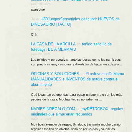
junio 10, 2026
awesome
Jo
en
#50JuegosSensoriales descubrir HUEVOS de
DINOSAURIO [TACTO]
abril 9, 2026
Ohh
LA CASA DE LA ARCILLA
en
teñido sencillo de
totebags, BE A MERMAID
junio 29, 2021
Los teñidos y personalizar tanto las bosas como las camisetas
son prácticas muy comunes y divertidas de hacer en solitario…
OFICINAS Y SOLUCIONES
en
#LosInventosDeMama
MANUALIDADES e INVENTOS de madre contra el
aburrimiento
mayo 20, 2021
Qué ideas tan estupendas para pasar un buen rato con los más
peques de la casa. Muchas veces no sabemos…
NADIESINREGALO.COM
en
myRETROBOX, regalos
originales que almacenan recuerdos
mayo 19, 2021
Muy buen ejemplo de regalo. Sin duda, transmite mucho cariño
regalar este tipo de objetos, lleno de recuerdos y vivencias…