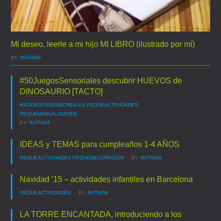
Mi deseo, leerle a mi hijo MI LIBRO (ilustrado por mí)
BY:
RUTH2M
#50JuegosSensoriales descubrir HUEVOS de
DINOSAURIO [TACTO]
#50JUEGOSSENSORIALES
PEQUEACTIVIDADES
PEQUEMANUALIDADES
BY:
RUTH2M
IDEAS y TEMAS para cumpleaños 1-4 AÑOS
PEQUEACTIVIDADES
PEQUEDECORACIÓN
BY:
RUTH2M
Navidad ’15 – actividades infantiles en Barcelona
PEQUEACTIVIDADES
BY:
RUTH2M
LA TORRE ENCANTADA, introduciendo a los