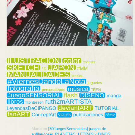
ILUSTRACIÓN
color
revistas
SKETCH
JAPÓN
#MM
3D
MANUALIDADES
fanzine
#ViernesDandoLaNota
juguetes
fotografia
música
personalizado
TREN
JuegoSENSORIAL
flash
DISEÑO
manga
libros
ruth2mARTISTA
montessori
deviantART
LeyendasDeCIPANGO
TUTORIAL
fanART
ConceptArt
viajes
publicaciones
cómic
Marta
en
[50JuegosSensoriales] juegos de
enfilar/coser, PLANETAS, LETRAS y DINOS