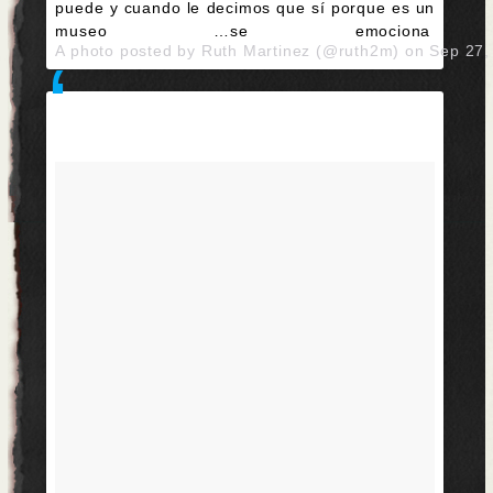
puede y cuando le decimos que sí porque es un
museo …se emociona
A photo posted by Ruth Martinez (@ruth2m) on
Sep 27,