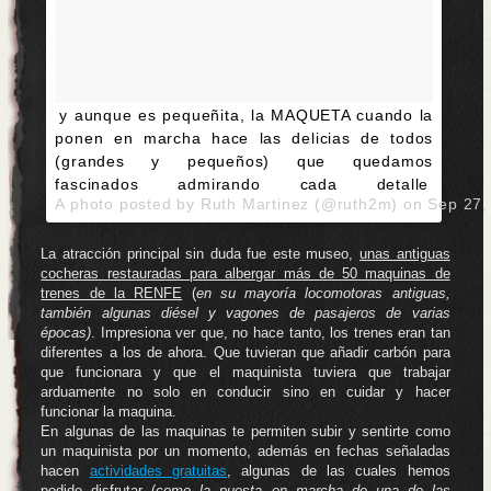
y aunque es pequeñita, la MAQUETA cuando la
ponen en marcha hace las delicias de todos
(grandes y pequeños) que quedamos
fascinados admirando cada detalle
A photo posted by Ruth Martinez (@ruth2m) on
Sep 27,
La atracción principal sin duda fue este museo,
unas antiguas
cocheras restauradas para albergar más de 50 maquinas de
trenes de la RENFE
(
en su mayoría locomotoras antiguas,
también algunas diésel y vagones de pasajeros de varias
épocas)
. Impresiona ver que, no hace tanto, los trenes eran tan
diferentes a los de ahora. Que tuvieran que añadir carbón para
que funcionara y que el maquinista tuviera que trabajar
arduamente no solo en conducir sino en cuidar y hacer
funcionar la maquina.
En algunas de las maquinas te permiten subir y sentirte como
un maquinista por un momento, además en fechas señaladas
hacen
actividades gratuitas
, algunas de las cuales hemos
podido disfrutar (
como la puesta en marcha de una de las