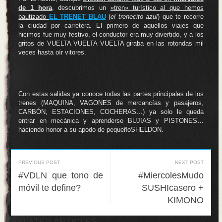
de 1 hora
, descubrimos un
«tren» turístico al que hemos
bautizado
EL TRENET BLAU
(
el trenecito azul
) que te recorre
la ciudad por carretera. El primero de aquellos viajes que
hicimos fue muy festivo, el conductor era muy divertido, y a los
gritos de VUELTA VUELTA VUELTA giraba en las rotondas mil
veces hasta oír vitores.
Con estas salidas ya conoce todas las partes principales de los
trenes (MAQUINA, VAGONES de mercancías y pasajeros,
CARBÓN, ESTACIONES, COCHERAS…) ya solo le queda
entrar en mecánica y aprenderse BUJíAS y PISTONES…
haciendo honor a su apodo de pequeñoSHELDON.
PREVIOUS POST
NEXT POST
#VDLN que tono de
#MiercolesMudo
móvil te define?
SUSHIcasero +
KIMONO
RELATED ARTICLES