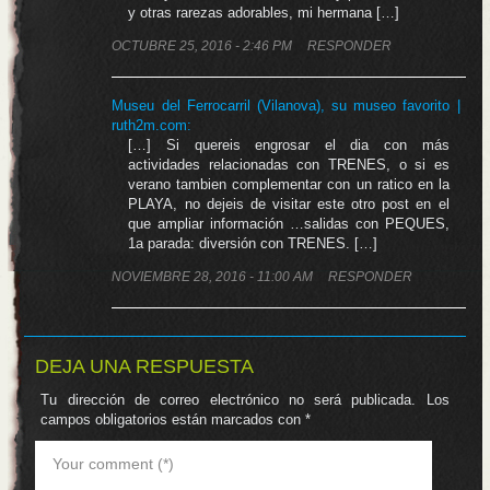
y otras rarezas adorables, mi hermana […]
OCTUBRE 25, 2016 - 2:46 PM
RESPONDER
Museu del Ferrocarril (Vilanova), su museo favorito |
ruth2m.com
:
[…] Si quereis engrosar el dia con más
actividades relacionadas con TRENES, o si es
verano tambien complementar con un ratico en la
PLAYA, no dejeis de visitar este otro post en el
que ampliar información …salidas con PEQUES,
1a parada: diversión con TRENES. […]
NOVIEMBRE 28, 2016 - 11:00 AM
RESPONDER
DEJA UNA RESPUESTA
Tu dirección de correo electrónico no será publicada.
Los
campos obligatorios están marcados con
*