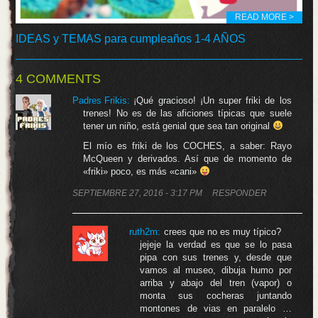
READ MORE >
IDEAS y TEMAS para cumpleaños 1-4 AÑOS
4 COMMENTS
Padres Frikis
:
¡Qué gracioso! ¡Un super friki de los
trenes! No es de las aficiones típicas que suele
tener un niño, está genial que sea tan original
El mío es friki de los COCHES, a saber: Rayo
McQueen y derivados. Así que de momento de
«friki» poco, es más «cani»
SEPTIEMBRE 27, 2016 - 3:17 PM
RESPONDER
ruth2m
:
crees que no es muy típico?
jejeje la verdad es que se lo pasa
pipa con sus trenes y, desde que
vamos al museo, dibuja humo por
arriba y abajo del tren (vapor) o
monta sus cocheras juntando
montones de vias en paralelo …