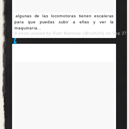
algunas de las locomotoras tienen escaleras
para que puedas subir a ellas y ver la
maquinaria…
A photo posted by Ruth Martinez (@ruth2m) on
Sep 27,