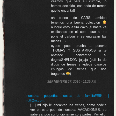
vasmos que para su cumple, lo
hemos decidido, casi todo de trenes
que le encanta!!
ah bueno, de CARS tambien
tenemos una buena colección
aunque esto le tira caxo (si hasta va
explicando en el cole ..que si se
pone el carbón y se engrasan las
ruedas…)
oyeee pues prueba a ponerle
THOMAS Y SUS AMIGOS si te
apetece convertirlo al
dogmaSHELDON jajjaja (puff la de
dibus de trenes y videos caseros
chungos de trenes que nos
tragamos
)
SEPTIEMBRE 27, 2016 - 11:29 PM
nuestras pequeñas cosas de familiaFRIKI |
ruth2m.com
:
[…] mi hijo le encantan los trenes, como podeis
ver en este post de nuestras VACACIONES, se
sabe ya todo su funcionamiento y partes. Por ello,