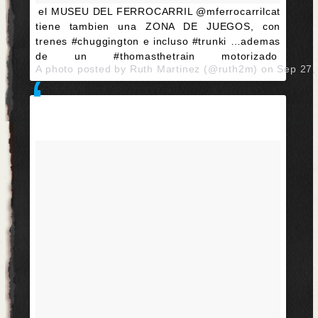
el MUSEU DEL FERROCARRIL @mferrocarrilcat
tiene tambien una ZONA DE JUEGOS, con
trenes #chuggington e incluso #trunki …ademas
de un #thomasthetrain motorizado
A photo posted by Ruth Martinez (@ruth2m) on
Sep 27,