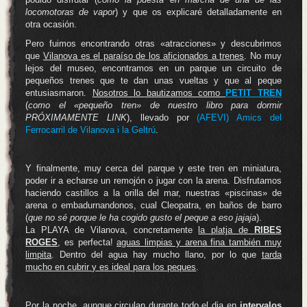
locomotoras de vapor
) y que os explicaré detalladamente en
otra ocasión.
Pero fuimos encontrando otras «atracciones» y descubrimos
que
Vilanova es el paraíso de los aficionados a trenes
. No muy
lejos del museo, encontramos en un parque un circuito de
pequeños trenes que te dan unas vueltas y que al peque
entusiasmaron.
Nosotros lo bautizamos como
PETIT TREN
(
como el «pequeño tren» de nuestro libro para dormir
PRÓXIMAMENTE LINK
), llevado por
(AFEVI) Amics del
Ferrocarril de Vilanova i la Geltrú
.
Y finalmente, muy cerca del parque y este tren en miniatura,
poder ir a echarse un remojón o jugar con la arena. Disfrutamos
haciendo castillos a la orilla del mar, nuestras «piscinas» de
arena o embadurnandonos, cual Cleopatra, en baños de barro
(
que no sé porque le ha cogido gusto el peque a eso jajaja
).
La PLAYA de Vilanova, concretamente
la platja de
RIBES
ROGES
, es perfecta!
aguas limpias y arena fina también muy
limpita
. Dentro del agua hay mucho llano, por lo que
tarda
mucho en cubrir y es ideal para los peques
.
Por la noche, aunque
circulan durante todo el dia en
intervalos