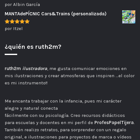
por Albin García
Valorado
con
5
de 5
MANTAdePÍCNIC Cars&Trains (personalizada)
por Itzel
Valorado
con
5
de 5
¿quién es ruth2m?
ruth2m
ilustradora
, me gusta comunicar emociones en
mis ilustraciones y crear atmosferas que inspiren …el color
es mi instrumento!!
Me encanta trabajar con la infancia, pues mi carácter
alegre y natural conecta
fácilmente con su psicología. Creo recursos didácticos
para escuelas y docentes en mi perfil de
ProfesPapelTijera
.
También realizo retratos, para sorprender con un regalo
original, e ilustraciones para proyectos de marca o vídeos