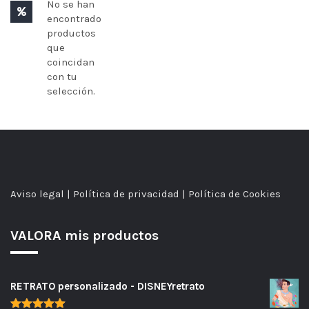
No se han
encontrado
productos
que
coincidan
con tu
selección.
Aviso legal
|
Política de privacidad
|
Política de Cookies
VALORA mis productos
RETRATO personalizado - DISNEYretrato