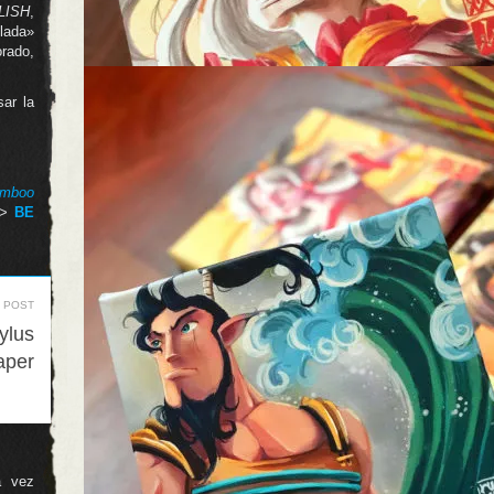
LISH
,
elada»
rado,
ar la
mboo
->
BE
 POST
ylus
aper
a vez