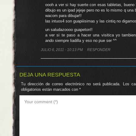
oooh a ver si hay suerte con esas tabletas, bueno 
dibujo es un ipad jejeje pero no es lo mismo q una
wacom para dibujar!!
las intuos4 son guapiiisimas y las cintiq no digam
un saludazoooo guapeton!!
a ver si te paso a hacer una visitica yo tambien
ando siempre liadilla y eso no pue ser ^^
JULIO 6, 2011 - 10:13 PM
RESPONDER
DEJA UNA RESPUESTA
Tu dirección de correo electrónico no será publicada.
Los c
obligatorios están marcados con
*