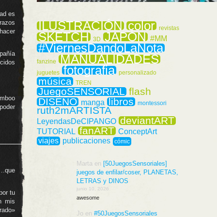
dad es
ILUSTRACIÓN
color
razos
revistas
hacer
SKETCH
JAPÓN
#MM
3D
#ViernesDandoLaNota
pañía
MANUALIDADES
fanzine
cidos
fotografia
juguetes
personalizado
música
TREN
JuegoSENSORIAL
flash
Bamboo
DISEÑO
libros
manga
montessori
poder
ruth2mARTISTA
deviantART
LeyendasDeCIPANGO
fanART
TUTORIAL
ConceptArt
viajes
publicaciones
cómic
Marta
en
[50JuegosSensoriales]
….que
juegos de enfilar/coser, PLANETAS,
LETRAS y DINOS
junio 10, 2026
por tu
awesome
n mis
rado»
Jo
en
#50JuegosSensoriales