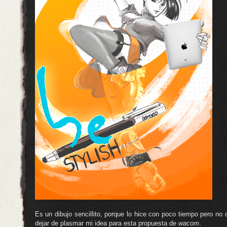
Es un dibujo sencillito, porque lo hice con poco tiempo pero no 
dejar de plasmar mi idea para esta propuesta de
wacom
.