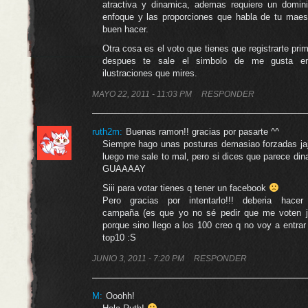
atractiva y dinamica, ademas requiere un domini
enfoque y las proporciones que habla de tu maest
buen hacer.
Otra cosa es el voto que tienes que registrarte pri
despues te sale el simbolo de me gusta e
ilustraciones que mires.
MAYO 22, 2011 - 11:03 PM
RESPONDER
ruth2m
:
Buenas ramon!! gracias por pasarte ^^
Siempre hago unas posturas demasiao forzadas jaj
luego me sale to mal, pero si dices que parece di
GUAAAAY
Siii para votar tienes q tener un facebook
Pero gracias por intentarlo!!! deberia hace
campaña (es que yo no sé pedir que me voten je
porque sino llego a los 100 creo q no voy a entrar
top10 :S
JUNIO 3, 2011 - 7:20 PM
RESPONDER
M
:
Ooohh!