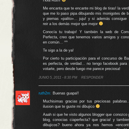
Hola Ruth!
Me encanta que te encante mi blog de tiras! la ver
que me lo paso pipa dibujando mis monigotes de b
y piernas «palito»… juju! y si además consigue 
reir a los demás mejor que mejor
Conocía tu trabajo! Y también la web de Com
Perfecta, creo que tenemos varios amigos y cono
en común… ^^
Te sigo a la de ya!
Por cierto tu participación para el concurso de 
es perfecta, de verdad… no tengo facebook para 
votarte, pero desde luego me parece preciosa!
JUNIO 5, 2011 - 8:30 PM
RESPONDER
ruth2m
:
Buenas guapa!!
Muchisimas gracias por tus preciosas palabras
ilusion que te guste mi dibujico
Aaah si que he visto algunos blogger que conozco 
blog, conocias ciaperfecta? que gracia! y tambie
dibujicos? bueno ahora ya nos hemos «encont