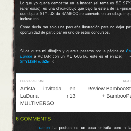
Lo que yo queria demostrar en la imagen (el tema es
BE STY
tener estilo
), es una chica-dibujo que bajo la estela de la «pinc
que deja el STYLUS de BAMBOO se convierte en un dibujo mejo
incluso real.
Como decia tan solo una pequeña ilustración para no dejar pas
oportunidad de participar en uno de estos concursos.
.
.
Si os gusta mi dibujico y quereis pasaros por la página de
Ba
Europe
a
VOTAR con un ME GUSTA
, este es el enlace: 
STYLISH ruth2m
<-
PREVIOUS POST
NEXT
Artista invitada en
Review BambooSt
LaDuna n13
+ BambooP
MULTIVERSO
6 COMMENTS
ramon:
La postura es un poco estraña pero a l