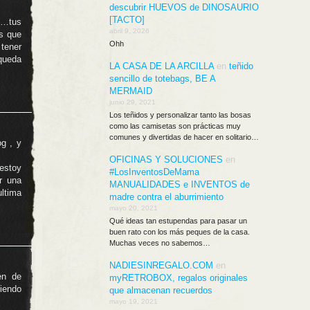
descubrir HUEVOS de DINOSAURIO
[TACTO]
o…tus
abril 9, 2026
es que
Ohh
tener
 queda
LA CASA DE LA ARCILLA
en
teñido
sencillo de totebags, BE A
MERMAID
junio 29, 2021
Los teñidos y personalizar tanto las bosas
como las camisetas son prácticas muy
comunes y divertidas de hacer en solitario…
og , y
OFICINAS Y SOLUCIONES
en
estoy
#LosInventosDeMama
r una
MANUALIDADES e INVENTOS de
ltima
madre contra el aburrimiento
mayo 20, 2021
Qué ideas tan estupendas para pasar un
buen rato con los más peques de la casa.
Muchas veces no sabemos…
NADIESINREGALO.COM
en
en de
myRETROBOX, regalos originales
iendo
que almacenan recuerdos
mayo 19, 2021