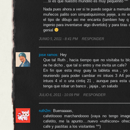
….si es que nuestro mundillo es muy pequeñito ^^
Nada pues ahora a ver si te puedo seguir a menud
muñecos palito son simpatiquisimos jejeje, a mi 
el tipo de dibujo asi me encanta (tambien hay q 
ingenio para inventarse algo divertido) y para tiras
genial
JUNIO 5, 2011 - 8:41 PM
RESPONDER
jose ramos:
Hey
Que tal Ruth , hacia tiempo que no visitaba tu bl
ne he dicho , que tal si entro y me invita un cafe?
En fin que esta muy guay la tableta esa , yo 
reuniendo para poder cambiar mi intuos 3 A4 po
intuos 4 xl o una cintiq 21 , aunque para esta u
tenga que robar un banco , jajaja , un saludo
JULIO 6, 2011 - 10:09 PM
RESPONDER
ruth2m
:
Buenaaaas,
cafetitoooo marchandoooo (vaya no tengo imag
cafetito, me la apunto….nuevo «ruthicono» ofrec
cafe y pastitas a los visitantes ^^)