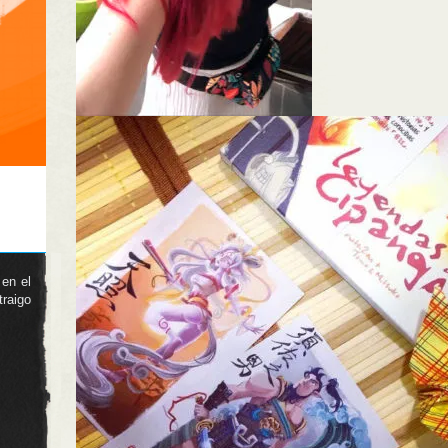
 en el
raigo