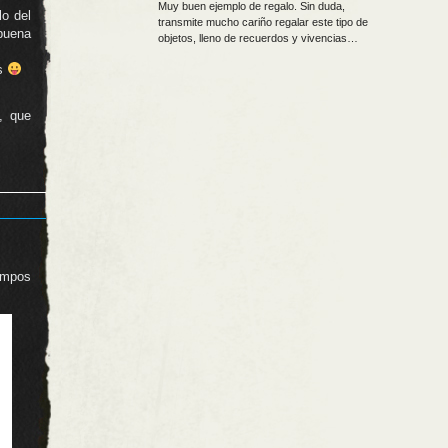
Muy buen ejemplo de regalo. Sin duda,
lo del
transmite mucho cariño regalar este tipo de
 buena
objetos, lleno de recuerdos y vivencias…
os
, que
ampos