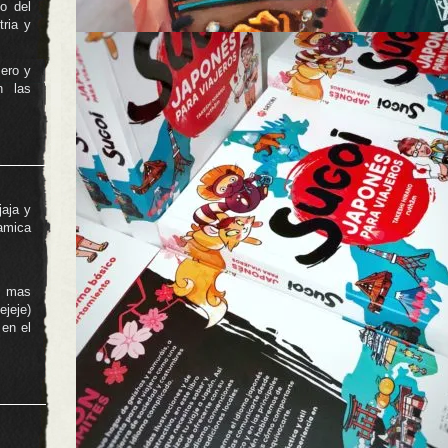
o del
ria y
mero y
n las
aja y
namica
r mas
jeje)
 en el