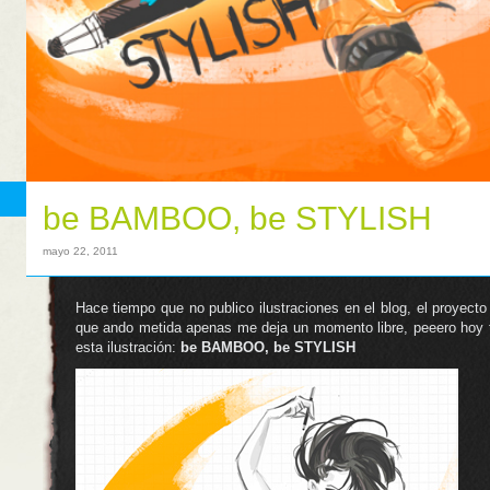
be BAMBOO, be STYLISH
mayo 22, 2011
Hace tiempo que no publico ilustraciones en el blog, el proyecto
que ando metida apenas me deja un momento libre, peeero hoy t
esta ilustración:
be BAMBOO, be STYLISH