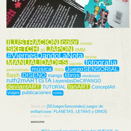
ILUSTRACIÓN
color
revistas
SKETCH
JAPÓN
#MM
3D
#ViernesDandoLaNota
fanzine
MANUALIDADES
fotografia
juguetes
música
JuegoSENSORIAL
personalizado
TREN
flash
DISEÑO
libros
manga
montessori
ruth2mARTISTA
LeyendasDeCIPANGO
deviantART
fanART
TUTORIAL
ConceptArt
viajes
publicaciones
cómic
Marta
en
[50JuegosSensoriales] juegos de
enfilar/coser, PLANETAS, LETRAS y DINOS
junio 10, 2026
awesome