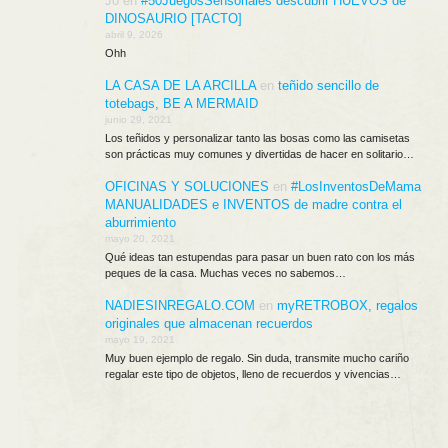
Jo
en
#50JuegosSensoriales descubrir HUEVOS de
DINOSAURIO [TACTO]
abril 9, 2026
Ohh
LA CASA DE LA ARCILLA
en
teñido sencillo de
totebags, BE A MERMAID
junio 29, 2021
Los teñidos y personalizar tanto las bosas como las camisetas
son prácticas muy comunes y divertidas de hacer en solitario…
OFICINAS Y SOLUCIONES
en
#LosInventosDeMama
MANUALIDADES e INVENTOS de madre contra el
aburrimiento
mayo 20, 2021
Qué ideas tan estupendas para pasar un buen rato con los más
peques de la casa. Muchas veces no sabemos…
NADIESINREGALO.COM
en
myRETROBOX, regalos
originales que almacenan recuerdos
mayo 19, 2021
Muy buen ejemplo de regalo. Sin duda, transmite mucho cariño
regalar este tipo de objetos, lleno de recuerdos y vivencias…