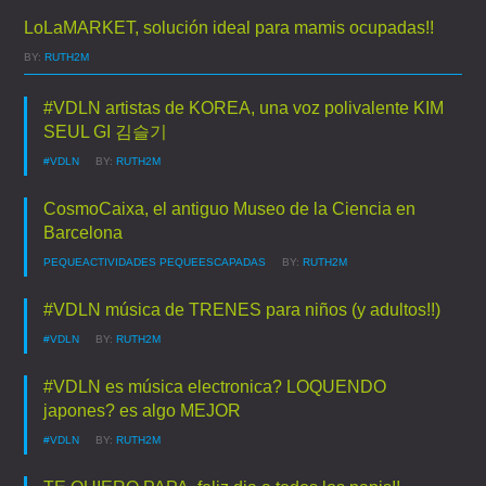
LoLaMARKET, solución ideal para mamis ocupadas!!
BY:
RUTH2M
#VDLN artistas de KOREA, una voz polivalente KIM
SEUL GI 김슬기
#VDLN
BY:
RUTH2M
CosmoCaixa, el antiguo Museo de la Ciencia en
Barcelona
PEQUEACTIVIDADES
PEQUEESCAPADAS
BY:
RUTH2M
#VDLN música de TRENES para niños (y adultos!!)
#VDLN
BY:
RUTH2M
#VDLN es música electronica? LOQUENDO
japones? es algo MEJOR
#VDLN
BY:
RUTH2M