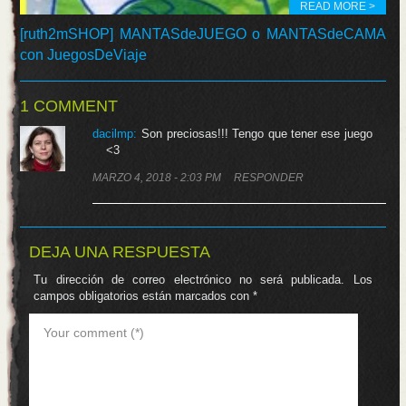
READ MORE >
[ruth2mSHOP] MANTASdeJUEGO o MANTASdeCAMA
con JuegosDeViaje
1 COMMENT
dacilmp:
Son preciosas!!! Tengo que tener ese juego
<3
MARZO 4, 2018 - 2:03 PM
RESPONDER
DEJA UNA RESPUESTA
Tu dirección de correo electrónico no será publicada.
Los
campos obligatorios están marcados con
*