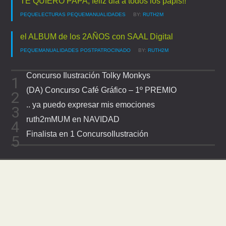
TE QUIERO PAPA, feliz dia a todos los papis!!
PEQUELECTURAS
PEQUEMANUALIDADES
BY:
RUTH2M
el ALBUM de los 2AÑOS con SAAL Digital
PEQUEMANUALIDADES
POSTPATROCINADO
BY:
RUTH2M
Concurso Ilustración Tolky Monkys
(DA) Concurso Café Gráfico – 1º PREMIO
.. ya puedo expresar mis emociones
ruth2mMUM en NAVIDAD
Finalista en 1 ConcursoIlustración