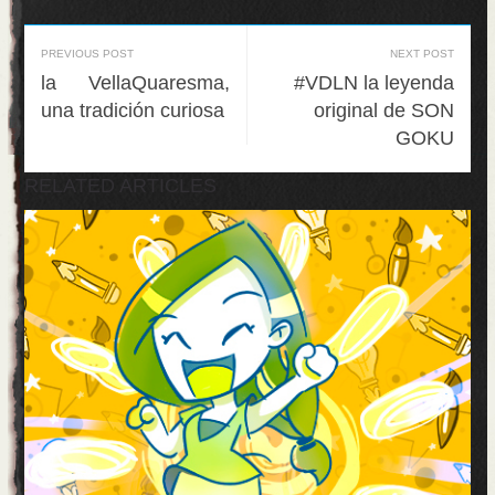
PREVIOUS POST
NEXT POST
la VellaQuaresma,
#VDLN la leyenda
una tradición curiosa
original de SON
GOKU
RELATED ARTICLES