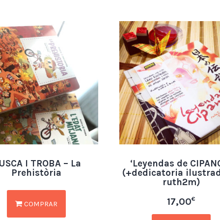
USCA I TROBA – La
‘Leyendas de CIPAN
Prehistòria
(+dedicatoria ilustra
ruth2m)
€
17,00
COMPRAR