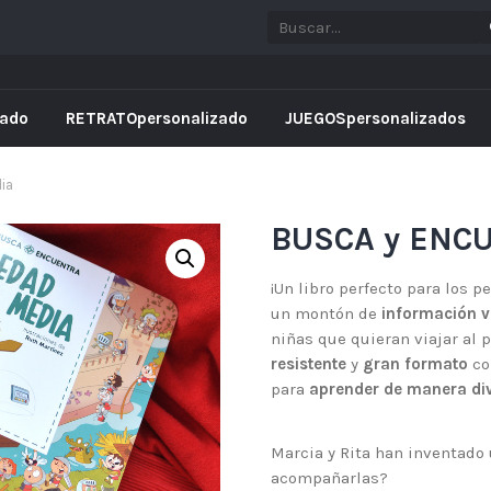
rado
RETRATOpersonalizado
JUEGOSpersonalizados
ia
BUSCA y ENCU
¡Un libro perfecto para los 
un montón de
información v
niñas que quieran viajar al 
resistente
y
gran formato
co
para
aprender de manera div
Marcia y Rita han inventado 
acompañarlas?