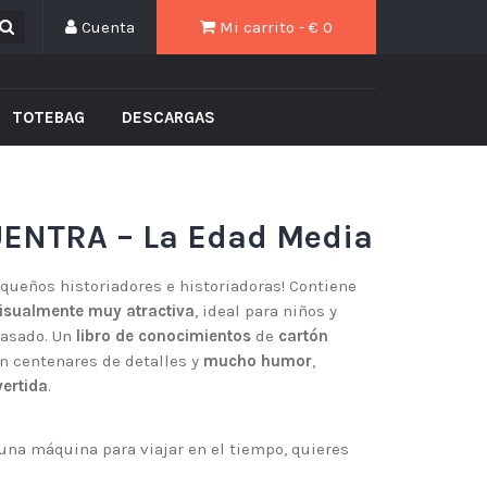
Cuenta
Mi carrito - €
0
TOTEBAG
DESCARGAS
ENTRA – La Edad Media
pequeños historiadores e historiadoras! Contiene
isualmente muy atractiva
, ideal para niños y
pasado. Un
libro de conocimientos
de
cartón
n centenares de detalles y
mucho humor
,
ertida
.
una máquina para viajar en el tiempo, quieres