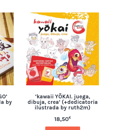
GO’
‘kawaii YŌKAI. juega,
da by
dibuja, crea’ (+dedicatoria
ilustrada by ruth2m)
€
18,50