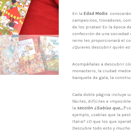
En la
Edad Media
conocerán 
campesinos, trovadores, com
de los piratas! Es la época de
confección de una sociedad 
reino les proporcionará el c
¿Quieres descubrir quién es
Acompáñalas a descubrir cómo
monasterio, la ciudad mediev
banquete de gala, la construc
Cada doble página incluye 
fáciles, difíciles e imposible
la
sección
¿Sabías que…?
co
ejemplo, ¿sabías que la pest
Italia? ¿O que los que opera
Descubre todo esto y mucho 