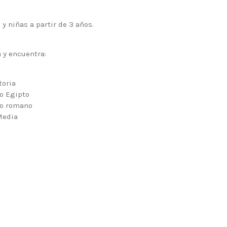
 y niñas a
partir de 3 años
.
 y encuentra
:
toria
uo Egipto
io romano
Media