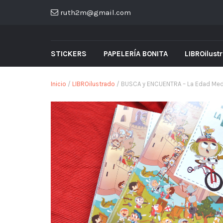
ruth2m@gmail.com
STICKERS
PAPELERÍA BONITA
LIBROilust
Inicio
/
LIBROilustrado
/ BUSCA y ENCUENTRA – La Edad Med