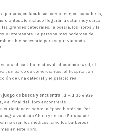
a personajes fabulosos como monjes, caballeros,
erciantes… ¡e incluso llegarán a estar muy cerca
 las grandes catedrales, la poesía, los libros y la
muy interesante. La persona más poderosa del
ombustible necesario para segur viajando.
?
 era el castillo medieval, el poblado rural, el
al, un barco de comerciantes, el hospital, un
ción de una catedral y el palacio real.
un
juego de busca y encuentra
, dividido entre
s, y al final del libro encontrarás
n curiosidades sobre la época histórica. Por
e negra venía de China y entró a Europa por
ban no eran los médicos, sino los barberos?
más en este libro.