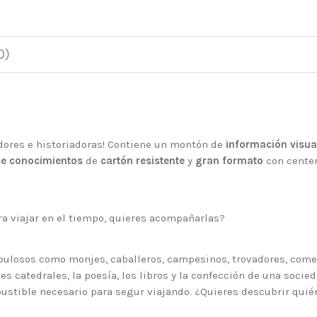
0)
adores e historiadoras! Contiene un montón de
información visua
de conocimientos
de
cartón resistente
y
gran formato
con cente
a viajar en el tiempo, quieres acompañarlas?
ulosos como monjes, caballeros, campesinos, trovadores, comer
des catedrales, la poesía, los libros y la confección de una soc
bustible necesario para segur viajando. ¿Quieres descubrir quié