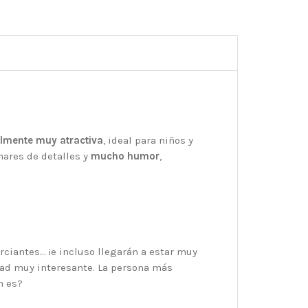
lmente muy atractiva
, ideal para niños y
nares de detalles y
mucho humor
,
ciantes… ¡e incluso llegarán a estar muy
iedad muy interesante. La persona más
n es?