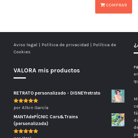
COMPRAR
Aviso legal
|
Política de privacidad
|
Política de
¿
Cookies
r
VALORA mis productos
e
q
RETRATO personalizado - DISNEYretrato
M
c
por Albin García
Valorado
con
5
de 5
f
MANTAdePÍCNIC Cars&Trains
d
(personalizada)
d
pa
por Itzel
Valorado