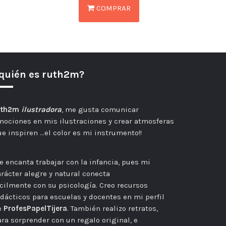
COMPRAR
quién es ruth2m?
uth2m
ilustradora
, me gusta comunicar
mociones en mis ilustraciones y crear atmosferas
ue inspiren …el color es mi instrumento!!
e encanta trabajar con la infancia, pues mi
arácter alegre y natural conecta
ácilmente con su psicología. Creo recursos
idácticos para escuelas y docentes en mi perfil
e
ProfesPapelTijera
. También realizo retratos,
ra sorprender con un regalo original, e