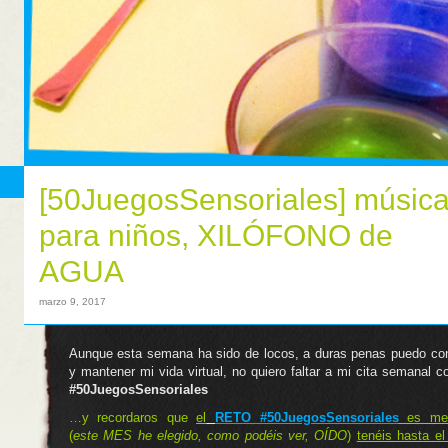
[50JuegosSensoriales] músic
para niños, XILÓFONO de
AGUA
marzo 9, 2017
Aunque esta semana ha sido de locos, a duras penas puedo conc
y mantener mi vida virtual, no quiero faltar a mi cita semanal c
#50JuegosSensoriales
…y recordaros que
el
RETO #50JuegosSensoriales
es men
(
este MES he elegido, como podéis ver, OÍDO
)
tenéis hasta e