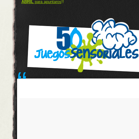
ABRIL
para apuntaros
!!