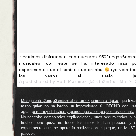
seguimos disfrutando con nuestros #50JuegosSensor
musicales, con este se ha interesado más p
experimento que el sonido que creaba
(yo veia to
los vasos al suelo jaja
A post shared by Ruth Martinez (@ruth2m) on
Mar 9,
Mi siguiente
JuegoSensorial
es un experimento típico
, que leva
mano quien no ha hecho un improvisado XILÓFONO con va
agua,
pero muy didáctico y pienso que a los peques les encanta
.
No necesita demasiadas explicaciones, pues seguro todos lo 
hecho, pero quizá no todos los niños lo han probado y 
experimento que me apetecía realizar con el peque; un MUST
parecer.