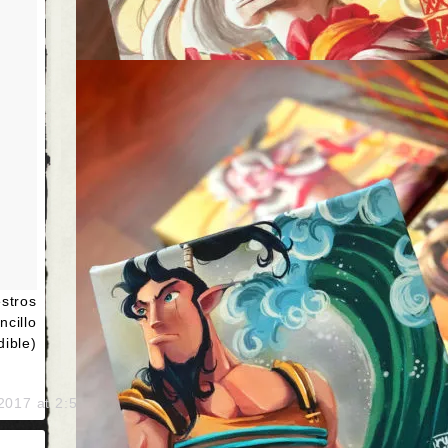
tros
cillo
e)
 2017 at 2:50am PST