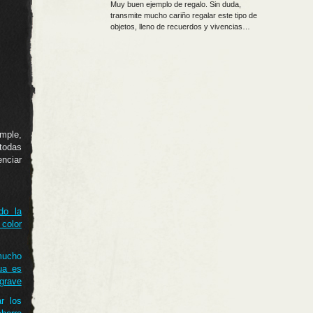
Muy buen ejemplo de regalo. Sin duda,
transmite mucho cariño regalar este tipo de
objetos, lleno de recuerdos y vivencias…
ple,
todas
enciar
do la
color
 mucho
ua es
grave
ar los