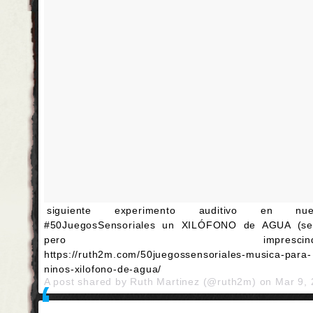
siguiente experimento auditivo en nues
#50JuegosSensoriales un XILÓFONO de AGUA (sen
pero imprescindibl
https://ruth2m.com/50juegossensoriales-musica-para-
ninos-xilofono-de-agua/
A post shared by Ruth Martinez (@ruth2m) on
Mar 9,