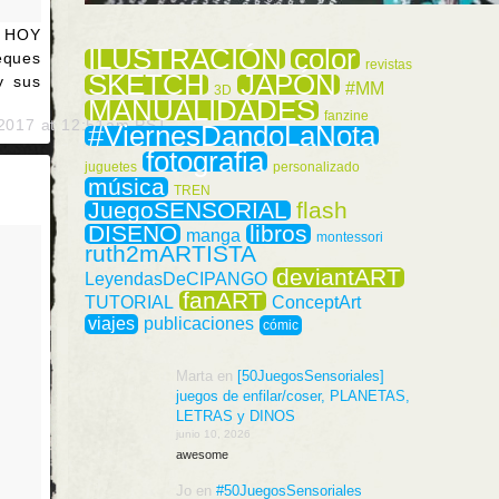
o HOY
ILUSTRACIÓN
color
eques
revistas
SKETCH
JAPÓN
y sus
#MM
3D
MANUALIDADES
fanzine
 2017 at 12:51am PST
#ViernesDandoLaNota
fotografia
juguetes
personalizado
música
TREN
JuegoSENSORIAL
flash
DISEÑO
libros
manga
montessori
ruth2mARTISTA
deviantART
LeyendasDeCIPANGO
fanART
TUTORIAL
ConceptArt
viajes
publicaciones
cómic
Marta
en
[50JuegosSensoriales]
juegos de enfilar/coser, PLANETAS,
LETRAS y DINOS
junio 10, 2026
awesome
Jo
en
#50JuegosSensoriales