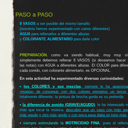
PASO a PASO
8 VASOS
a ser posible del mismo tamaño
(nosotros hemos experimentado con varios diferentes)
AGUA
para rellenarlos a diferentes alturas
y
COLORANTE ALIMENTARIO
para darle color
PREPARACIÓN.
como va siendo habitual, muy muy sim
simplemente debemos rellenar 8 VASOS (si deseamos hacer 
las notas) con AGUA a diferentes alturas. El COLOR para difer
cada sonido, con colorante alimentario, es OPCIONAL.
En esta actividad ha experimentado diversas curiosidades:
•
los COLORES y sus mezclas
, siempre le ha apasiona
«magia» de conseguir con dos colores primarios un tercer 
totalmente diferente, la pintura de brocha gorda es su preferida
•
la diferencia de sonido (GRAVE/AGUDO)
, le ha interesado
más que tocar la música,
descubrir que un vaso con más ag
más agudo y otro más gordo y con poca agua daba un tono más 
•
siempre estimulando la
MOTRICIDAD FINA
, pues el rellen