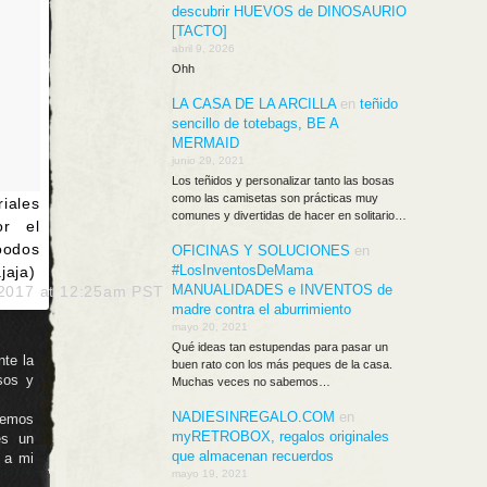
descubrir HUEVOS de DINOSAURIO
[TACTO]
abril 9, 2026
Ohh
LA CASA DE LA ARCILLA
en
teñido
sencillo de totebags, BE A
MERMAID
junio 29, 2021
Los teñidos y personalizar tanto las bosas
como las camisetas son prácticas muy
iales
comunes y divertidas de hacer en solitario…
or el
oodos
OFICINAS Y SOLUCIONES
en
#LosInventosDeMama
ja)
MANUALIDADES e INVENTOS de
 2017 at 12:25am PST
madre contra el aburrimiento
mayo 20, 2021
Qué ideas tan estupendas para pasar un
nte la
buen rato con los más peques de la casa.
sos y
Muchas veces no sabemos…
NADIESINREGALO.COM
en
hemos
myRETROBOX, regalos originales
es un
que almacenan recuerdos
 a mi
mayo 19, 2021