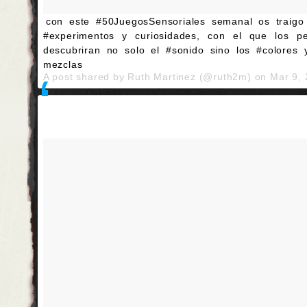
con este #50JuegosSensoriales semanal os traig
#experimentos y curiosidades, con el que los p
descubriran no solo el #sonido sino los #colores 
mezclas
A post shared by Ruth Martinez (@ruth2m) on
Mar 9,