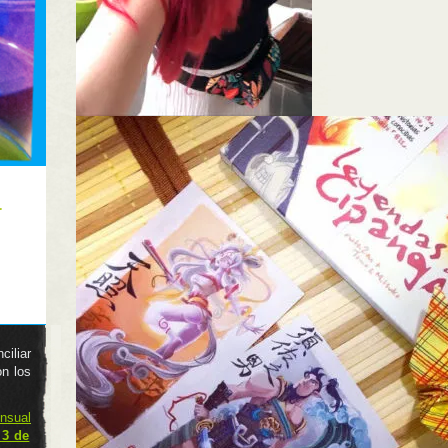
a
iliar
on los
sual
l
3 de