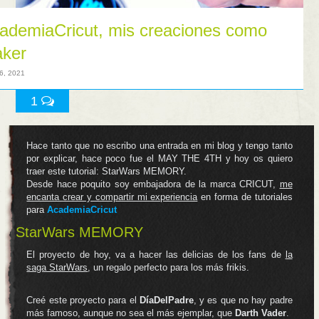
ademiaCricut, mis creaciones como
ker
6, 2021
1
Hace tanto que no escribo una entrada en mi blog y tengo tanto
por explicar, hace poco fue el MAY THE 4TH y hoy os quiero
traer este tutorial: StarWars MEMORY.
Desde hace poquito soy embajadora de la marca CRICUT,
me
encanta crear y compartir mi experiencia
en forma de tutoriales
para
AcademiaCricut
StarWars MEMORY
El proyecto de hoy, va a hacer las delicias de los fans de
la
saga StarWars
, un regalo perfecto para los más frikis.
Creé este proyecto para el
DíaDelPadre
, y es que no hay padre
más famoso, aunque no sea el más ejemplar, que
Darth Vader
.