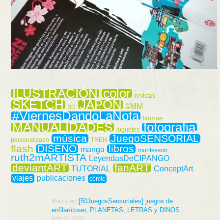
ILUSTRACIÓN
color
revistas
SKETCH
JAPÓN
#MM
3D
#ViernesDandoLaNota
fanzine
MANUALIDADES
fotografia
juguetes
música
JuegoSENSORIAL
personalizado
TREN
flash
DISEÑO
libros
manga
montessori
ruth2mARTISTA
LeyendasDeCIPANGO
deviantART
fanART
TUTORIAL
ConceptArt
viajes
publicaciones
cómic
Marta
en
[50JuegosSensoriales] juegos de
enfilar/coser, PLANETAS, LETRAS y DINOS
junio 10, 2026