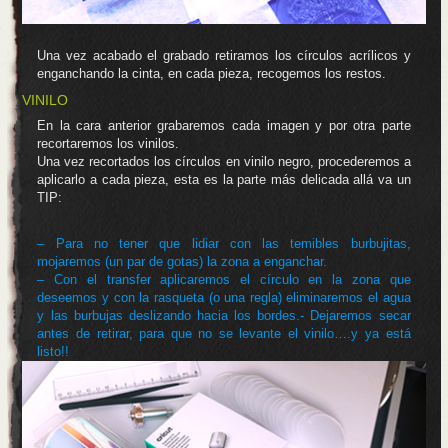
Una vez acabado el grabado retiramos los círculos acrílicos y
enganchando la cinta, en cada pieza, recogemos los restos.
VINILO
En la cara anterior grabaremos cada imagen y por otra parte
recortaremos los vinilos.
Una vez recortados los círculos en vinilo negro, procederemos a
aplicarlo a cada pieza, esta es la parte más delicada allá va un
TIP:
– Para no tener que lidiar con las temibles burbujitas,
mojaremos (un par de gotas) la zona a enganchar.
– Con el transfer aplicaremos el círculo en la zona que
deseemos y con la rasqueta (o una regla) eliminaremos el agua
y las burbujas deslizando hacia los bordes.- Dejaremos secar
antes de retirar, para que no se levante el vinilo….y ya está
listo!!