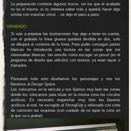
La preparación contiene algunos trucos, sin los que el acabado
no es el mismo, si os interesa saber más y queréis hacer algo
similar con vuestras cricut …os dejo el paso a paso:
GRABADO
Si vais a preparar las ilustraciones hay algo a tener en cuenta,
con el grabado la línea gruesa quedará dividida en dos, solo
se dibujará el contorno de la línea. Para poder conseguir partes
blancas he introducido una textura en las zonas que me
interesaban blancas, tan sencillo como escoger un pincel (en el
programa de diseño que utilicéis) con textura; ya sean rayas o
tramados.
Pensando todo esto diseñamos los personajes y nos los
llevamos al
Design Space
.
Los colocamos en la retícula y nos fijamos muy bien las zonas
donde los colocamos para situar en la misma zona los círculos
acrílicos. Es necesario enganchar muy bien los llaveros
acrílicos al mat, he escogido el StrongGrip y reforzado con cinta
de carrocero las esquinas (
con cuidado de no tapar la zona en
la que va a grabar
).