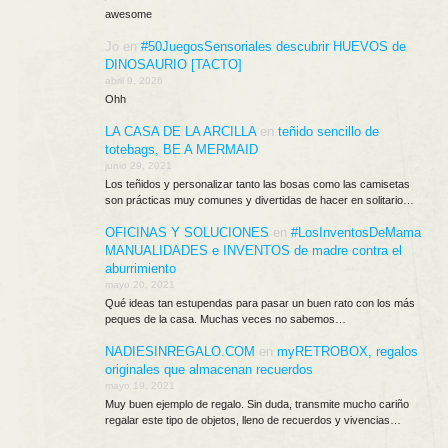
awesome
Jo
en
#50JuegosSensoriales descubrir HUEVOS de
DINOSAURIO [TACTO]
abril 9, 2026
Ohh
LA CASA DE LA ARCILLA
en
teñido sencillo de
totebags, BE A MERMAID
junio 29, 2021
Los teñidos y personalizar tanto las bosas como las camisetas
son prácticas muy comunes y divertidas de hacer en solitario…
OFICINAS Y SOLUCIONES
en
#LosInventosDeMama
MANUALIDADES e INVENTOS de madre contra el
aburrimiento
mayo 20, 2021
Qué ideas tan estupendas para pasar un buen rato con los más
peques de la casa. Muchas veces no sabemos…
NADIESINREGALO.COM
en
myRETROBOX, regalos
originales que almacenan recuerdos
mayo 19, 2021
Muy buen ejemplo de regalo. Sin duda, transmite mucho cariño
regalar este tipo de objetos, lleno de recuerdos y vivencias…