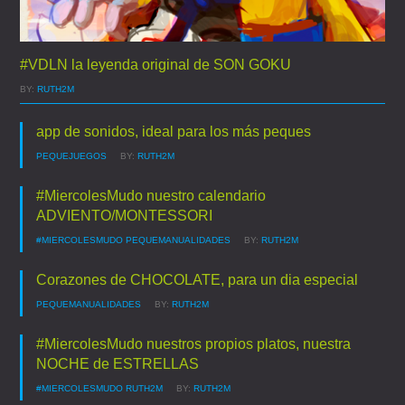
#VDLN la leyenda original de SON GOKU
BY:
RUTH2M
app de sonidos, ideal para los más peques
PEQUEJUEGOS
BY:
RUTH2M
#MiercolesMudo nuestro calendario
ADVIENTO/MONTESSORI
#MIERCOLESMUDO
PEQUEMANUALIDADES
BY:
RUTH2M
Corazones de CHOCOLATE, para un dia especial
PEQUEMANUALIDADES
BY:
RUTH2M
#MiercolesMudo nuestros propios platos, nuestra
NOCHE de ESTRELLAS
#MIERCOLESMUDO
RUTH2M
BY:
RUTH2M