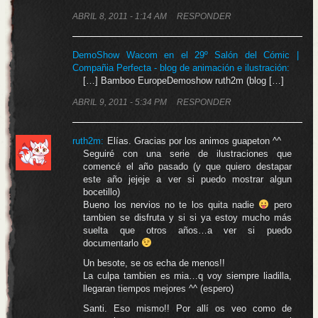
ABRIL 8, 2011 - 1:14 AM
RESPONDER
DemoShow Wacom en el 29º Salón del Cómic |
Compañia Perfecta - blog de animación e ilustración
:
[…] Bamboo EuropeDemoshow ruth2m (blog […]
ABRIL 9, 2011 - 5:34 PM
RESPONDER
ruth2m
:
Elías. Gracias por los animos guapeton ^^
Seguiré con una serie de ilustraciones que
comencé el año pasado (y que quiero destapar
este año jejeje a ver si puedo mostrar algun
bocetillo)
Bueno los nervios no te los quita nadie
pero
tambien se disfruta y si si ya estoy mucho más
suelta que otros años…a ver si puedo
documentarlo
Un besote, se os echa de menos!!
La culpa tambien es mia…q voy siempre liadilla,
llegaran tiempos mejores ^^ (espero)
Santi. Eso mismo!! Por allí os veo como de