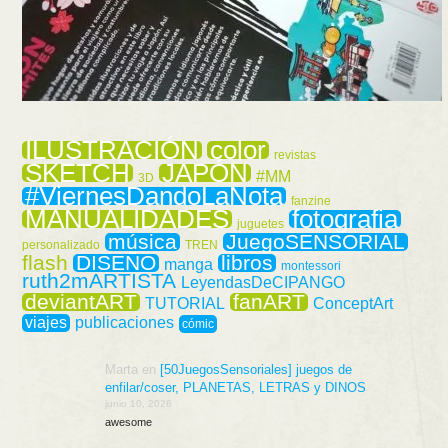
ILUSTRACIÓN
color
revistas
SKETCH
JAPÓN
#MM
3D
#ViernesDandoLaNota
fanzine
MANUALIDADES
fotografia
juguetes
música
JuegoSENSORIAL
personalizado
TREN
flash
DISEÑO
libros
manga
montessori
ruth2mARTISTA
LeyendasDeCIPANGO
deviantART
fanART
TUTORIAL
ConceptArt
viajes
publicaciones
cómic
Marta
en
[50JuegosSensoriales] juegos de
enfilar/coser, PLANETAS, LETRAS y DINOS
junio 10, 2026
awesome