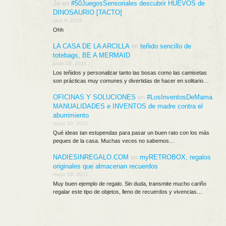
Jo
en
#50JuegosSensoriales descubrir HUEVOS de
DINOSAURIO [TACTO]
abril 9, 2026
Ohh
LA CASA DE LA ARCILLA
en
teñido sencillo de
totebags, BE A MERMAID
junio 29, 2021
Los teñidos y personalizar tanto las bosas como las camisetas
son prácticas muy comunes y divertidas de hacer en solitario…
OFICINAS Y SOLUCIONES
en
#LosInventosDeMama
MANUALIDADES e INVENTOS de madre contra el
aburrimiento
mayo 20, 2021
Qué ideas tan estupendas para pasar un buen rato con los más
peques de la casa. Muchas veces no sabemos…
NADIESINREGALO.COM
en
myRETROBOX, regalos
originales que almacenan recuerdos
mayo 19, 2021
Muy buen ejemplo de regalo. Sin duda, transmite mucho cariño
regalar este tipo de objetos, lleno de recuerdos y vivencias…