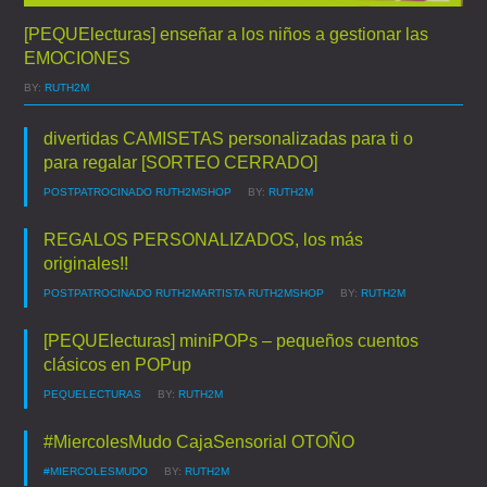
[PEQUElecturas] enseñar a los niños a gestionar las
EMOCIONES
BY:
RUTH2M
divertidas CAMISETAS personalizadas para ti o
para regalar [SORTEO CERRADO]
POSTPATROCINADO
RUTH2MSHOP
BY:
RUTH2M
REGALOS PERSONALIZADOS, los más
originales!!
POSTPATROCINADO
RUTH2MARTISTA
RUTH2MSHOP
BY:
RUTH2M
[PEQUElecturas] miniPOPs – pequeños cuentos
clásicos en POPup
PEQUELECTURAS
BY:
RUTH2M
#MiercolesMudo CajaSensorial OTOÑO
#MIERCOLESMUDO
BY:
RUTH2M