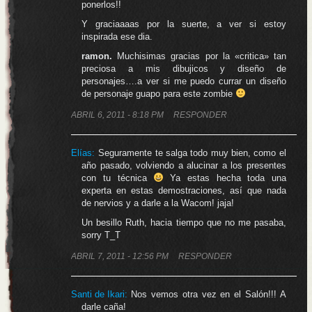
ponerlos!!
Y graciaaaas por la suerte, a ver si estoy
inspirada ese dia.
ramon.
Muchisimas gracias por la «critica» tan
preciosa a mis dibujicos y diseño de
personajes….a ver si me puedo currar un diseño
de personaje guapo para este zombie
ABRIL 6, 2011 - 8:18 PM
RESPONDER
Elías
:
Seguramente te salga todo muy bien, como el
año pasado, volviendo a alucinar a los presentes
con tu técnica
Ya estas hecha toda una
experta en estas demostraciones, así que nada
de nervios y a darle a la Wacom! jaja!
Un besillo Ruth, hacia tiempo que no me pasaba,
sorry T_T
ABRIL 7, 2011 - 12:56 PM
RESPONDER
Santi de Ikari
:
Nos vemos otra vez en el Salón!!! A
darle caña!