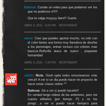
Battosai
:
Currate un video para que podamos ver los
que no podemos ir!!!!!
Que te salga muyyyy bien!!! Suerte
ABRIL 6, 2011 - 4:24 PM
RESPONDER
ramon:
Creo que puedes aportar mucho, no solo con
el color tienes una forma muy llamativa de diseñar
a los personajes, entran incluso con colores mas
basicos.Ruthzilla ataca de nuevo , preparate
humanidad
ABRIL 6, 2011 - 7:20 PM
RESPONDER
ruth2m
:
Nicte.
Oooh ojala todos estuvieramos más
cerca!! A ver si un dia puedo hacer mi proyecto de
hacer estas clases online ^^
Battosai.
Siii a ver si puedo hacerlo!!
En verdad tengo videos de las anteriores, pero me
cuesta editarlos (por tiempo :P) y no los
pongo….a ver si puedo sacar tiempico para