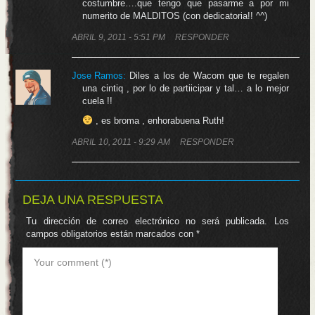
costumbre….que tengo que pasarme a por mi
numerito de MALDITOS (con dedicatoria!! ^^)
ABRIL 9, 2011 - 5:51 PM
RESPONDER
Jose Ramos
:
Diles a los de Wacom que te regalen
una cintiq , por lo de partiicipar y tal… a lo mejor
cuela !!
, es broma , enhorabuena Ruth!
ABRIL 10, 2011 - 9:29 AM
RESPONDER
DEJA UNA RESPUESTA
Tu dirección de correo electrónico no será publicada.
Los
campos obligatorios están marcados con
*