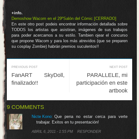
.
+info.
Demoshow Wacom en el 29ºSalón del Cómic [CERRADO]
En este otro post podeis encontrar información detallada sobre
TODOS los artistas que asistiran, imágenes de sus trabajos
para poder acercarnos a su estilo. Tambien ojear el concurso
que propone Wacom y para los más atrevidos (que se preparen
su cosplay Zombie) habrán premios suculentos!!
PREVIOUS POST
NEXT POST
FanART SkyDoll,
PARALLELE, mi
finalizado!!
participación en este
artbook
9 COMMENTS
Nicte Kono
:
Que pena no estar cerca para verte
trabajar. Exitos en tu presentación!
ABRIL 6, 2011 - 1:55 PM
RESPONDER