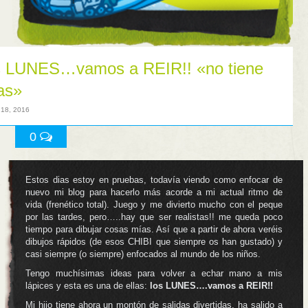
s LUNES…vamos a REIR!! «no tiene
las»
 18, 2016
0
Estos dias estoy en pruebas, todavía viendo como enfocar de
nuevo mi blog para hacerlo más acorde a mi actual ritmo de
vida (frenético total). Juego y me divierto mucho con el peque
por las tardes, pero…..hay que ser realistas!! me queda poco
tiempo para dibujar cosas mías. Así que a partir de ahora veréis
dibujos rápidos (de esos CHIBI que siempre os han gustado) y
casi siempre (o siempre) enfocados al mundo de los niños.
Tengo muchísimas ideas para volver a echar mano a mis
lápices y esta es una de ellas:
los LUNES….vamos a REIR!!
Mi hijo tiene ahora un montón de salidas divertidas, ha salido a