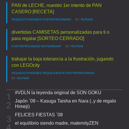
PAN de LECHE, nuestro 1er intento de PAN
CASERO [RECETA]
PEQUEACTIVIDADES
POSTPATROCINADO
BY:
RUTH2M
divertidas CAMISETAS personalizadas para ti o
para regalar [SORTEO CERRADO]
POSTPATROCINADO
RUTH2MSHOP
BY:
RUTH2M
trabajar la baja tolerancia a la frustración, jugando
con LEGOcity
PEQUEACTIVIDADES
PEQUEJUEGOS
POSTPATROCINADO
BY:
RUTH2M
#VDLN la leyenda original de SON GOKU
Japón `09 – Kasuga Taisha en Nara (..y de regalo
Himeji)
FELICES FIESTAS `08
el equilibrio siendo madre, maternityZEN