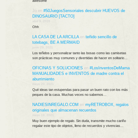
awesome
Jo
en
#50JuegosSensoriales descubrir HUEVOS de
DINOSAURIO [TACTO]
abril 9, 2026
Ohh
LA CASA DE LA ARCILLA
en
teñido sencillo de
totebags, BE A MERMAID
junio 29, 2021
Los teñidos y personalizar tanto las bosas como las camisetas
son prácticas muy comunes y divertidas de hacer en solitario…
OFICINAS Y SOLUCIONES
en
#LosInventosDeMama
MANUALIDADES e INVENTOS de madre contra el
aburrimiento
mayo 20, 2021
Qué ideas tan estupendas para pasar un buen rato con los más
peques de la casa. Muchas veces no sabemos…
NADIESINREGALO.COM
en
myRETROBOX, regalos
originales que almacenan recuerdos
mayo 19, 2021
Muy buen ejemplo de regalo. Sin duda, transmite mucho cariño
regalar este tipo de objetos, lleno de recuerdos y vivencias…