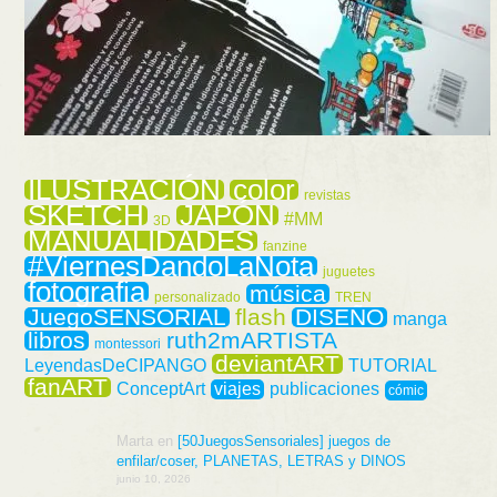
ILUSTRACIÓN
color
revistas
SKETCH
JAPÓN
#MM
3D
MANUALIDADES
fanzine
#ViernesDandoLaNota
juguetes
fotografia
música
personalizado
TREN
JuegoSENSORIAL
flash
DISEÑO
manga
libros
ruth2mARTISTA
montessori
deviantART
LeyendasDeCIPANGO
TUTORIAL
fanART
ConceptArt
viajes
publicaciones
cómic
Marta
en
[50JuegosSensoriales] juegos de
enfilar/coser, PLANETAS, LETRAS y DINOS
junio 10, 2026