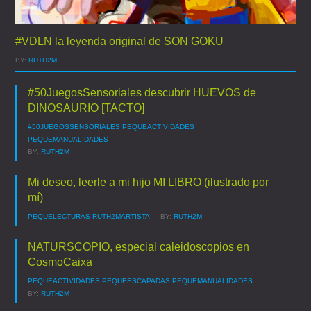
#VDLN la leyenda original de SON GOKU
BY:
RUTH2M
#50JuegosSensoriales descubrir HUEVOS de
DINOSAURIO [TACTO]
#50JUEGOSSENSORIALES
PEQUEACTIVIDADES
PEQUEMANUALIDADES
BY:
RUTH2M
Mi deseo, leerle a mi hijo MI LIBRO (ilustrado por
mí)
PEQUELECTURAS
RUTH2MARTISTA
BY:
RUTH2M
NATURSCOPIO, especial caleidoscopios en
CosmoCaixa
PEQUEACTIVIDADES
PEQUEESCAPADAS
PEQUEMANUALIDADES
BY:
RUTH2M