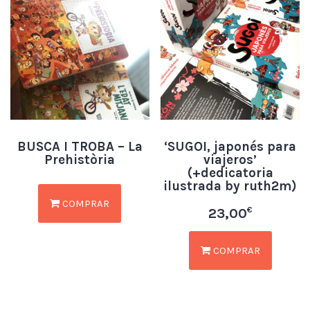
BUSCA I TROBA – La
‘SUGOI, japonés para
Prehistòria
viajeros’
(+dedicatoria
ilustrada by ruth2m)
COMPRAR
€
23,00
COMPRAR