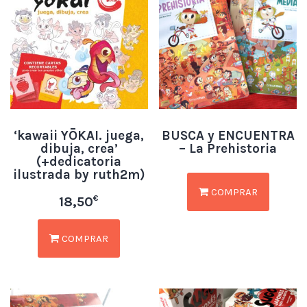
‘kawaii YŌKAI. juega,
BUSCA y ENCUENTRA
dibuja, crea’
– La Prehistoria
(+dedicatoria
ilustrada by ruth2m)
COMPRAR
€
18,50
COMPRAR