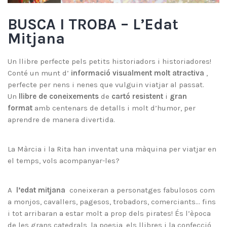
BUSCA I TROBA – L’Edat
Mitjana
Un llibre perfecte pels petits historiadors i historiadores!
Conté un munt d’
informació visualment molt atractiva
,
perfecte per nens i nenes que vulguin viatjar al passat.
Un
llibre de coneixements
de
cartó resistent
i
gran
format
amb centenars de detalls i molt d’humor, per
aprendre de manera divertida.
La Màrcia i la Rita han inventat una màquina per viatjar en
el temps, vols acompanyar-les?
A
l’edat mitjana
coneixeran a personatges fabulosos com
a monjos, cavallers, pagesos, trobadors, comerciants… fins
i tot arribaran a estar molt a prop dels pirates! És l’època
de les grans catedrals, la poesia, els llibres i la confecció