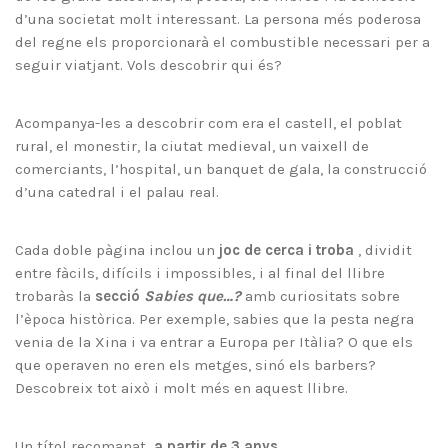
d’una societat molt interessant. La persona més poderosa
del regne els proporcionarà el combustible necessari per a
seguir viatjant. Vols descobrir qui és?
Acompanya-les a descobrir com era el castell, el poblat
rural, el monestir, la ciutat medieval, un vaixell de
comerciants, l’hospital, un banquet de gala, la construcció
d’una catedral i el palau real.
Cada doble pàgina inclou un
joc de cerca i troba
, dividit
entre fàcils, difícils i impossibles, i al final del llibre
trobaràs la
secció
Sabies que…?
amb curiositats sobre
l’època històrica. Per exemple, sabies que la pesta negra
venia de la Xina i va entrar a Europa per Itàlia? O que els
que operaven no eren els metges, sinó els barbers?
Descobreix tot això i molt més en aquest llibre.
Un títol recomanat
a partir de 3 anys
.