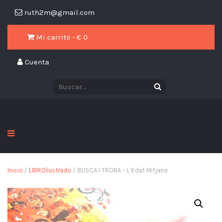
ruth2m@gmail.com
Mi carrito - €
0
Cuenta
Inicio
/
LIBROilustrado
/ BUSCA I TROBA – L’Edat Mitjana