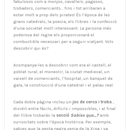
fabulosos com a monjos, cavallers, pagesos,
trobadors, comerciants… fins i tot arribaran a
estar molt a prop dels pirates! És l’època de les
grans catedrals, la poesia, els llibres i la confecció
d’una societat molt interessant. La persona més
poderosa del regne els proporcionarà el
combustible necessari per a seguir viatjant. Vols
descobrir qui és?
Acompanya-les a descobrir com era el castell, el
poblat rural, el monestir, la ciutat medieval, un
vaixell de comerciants, l’hospital, un banquet de
gala, la construcció d’una catedral i el palau real.
Cada doble pàgina inclou un
joc de cerca i troba
,
dividit entre fàcils, difícils i impossibles, i al final
del llibre trobaràs la
secció
Sabies que…?
amb
curiositats sobre l’època històrica. Per exemple,
sabies que la pesta negra venia de la Xina i va