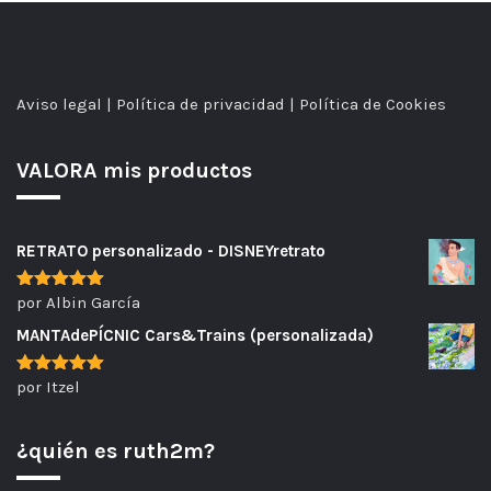
Aviso legal
|
Política de privacidad
|
Política de Cookies
VALORA mis productos
RETRATO personalizado - DISNEYretrato
por Albin García
Valorado
con
5
de 5
MANTAdePÍCNIC Cars&Trains (personalizada)
por Itzel
Valorado
con
5
de 5
¿quién es ruth2m?