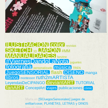
ILUSTRACIÓN
color
revistas
SKETCH
JAPÓN
#MM
3D
MANUALIDADES
fanzine
#ViernesDandoLaNota
juguetes
fotografia
música
personalizado
TREN
JuegoSENSORIAL
flash
DISEÑO
manga
libros
ruth2mARTISTA
montessori
deviantART
LeyendasDeCIPANGO
TUTORIAL
fanART
ConceptArt
viajes
publicaciones
cómic
Marta
en
[50JuegosSensoriales] juegos de
enfilar/coser, PLANETAS, LETRAS y DINOS
junio 10, 2026