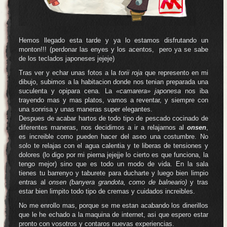
Hemos llegado esta tarde y ya lo estamos disfrutando un
monton!!! (perdonar las enyes y los acentos, pero ya se sabe
de los teclados japoneses jejeje)
Tras ver y echar unas fotos a la
torii roja
que represento en mi
dibujo, subimos a la habitacion donde nos tenian preparada una
suculenta y opipara cena. La
«camarera» japonesa
nos iba
trayendo mas y mas platos, vamos a reventar, y siempre con
una sonrisa y unas maneras super elegantes.
Despues de acabar hartos de todo tipo de pescado cocinado de
diferentes maneras, nos decidimos a ir a relajarnos al
onsen
,
es increible como pueden hacer del aseo una costumbre. No
solo te relajas con el agua calentia y te liberas de tensiones y
dolores (lo digo por mi pierna jejejje lo cierto es que funciona, la
tengo mejor) sino que es todo un modo de vida. En la sala
tienes tu barrenyo y taburete para ducharte y luego bien limpio
entras al
onsen (banyera grandota, como de balneario)
y tras
estar bien limpito todo tipo de cremas y cuidados increibles.
No me enrollo mas, porque se me estan acabando los dinerillos
que le he echado a la maquina de internet, asi que espero estar
pronto con vosotros y contaros nuevas experiencias.