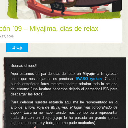
pón `09 – Miyajima, dias de relax
o 17, 2009
4
Buenas chicos!!
Aqui estamos un par de dias de relax en
Miyajima
. El
ryokan
en el que nos alojamos es precioso:
IWASO ryokan
. Cuando
pueda enseñaros fotos mejores podreis admirar toda la belleza
del entorno (una lastima habernos dejado el cargador USB para
descargar las fotos).
Para celebrar nuestra estancia aqui me he representado en lo
alto de la
torii roja de Miyajima
,
el lugar más fotografiado de
Japón
. Lastima no haber tenido más tiempo para representar
cada dia con un dibujo jejeje lo he pasado en grande (tenia
algunos con chiste y todo, pero no pude acabarlos)