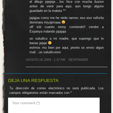
el dibujo jejejeje….los hice con mucha ilusion
antes de venir para aqui, aun tengo alguno
guardado en la maleta ^^
jajajjaa como me he reido ramon, eso eso ruthzila
dominara miyajimaaa
uff siiii cuanto estoy comiendo!! vendre a
Espanya rodando jajajaja
un saludico a mi madre, que supongo que lo
leeras jejeje
estmos mu bien por aqui, pronto os envio algun
mail…un saludicoooo
AGOSTO 18, 2009 - 1:37 PM
RESPONDER
DEJA UNA RESPUESTA
Tu dirección de correo electrónico no será publicada.
Los
campos obligatorios están marcados con
*