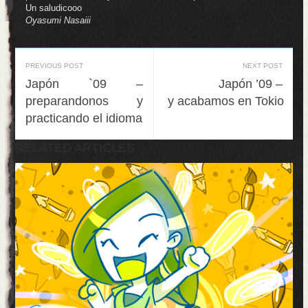
Un saludicooo
Oyasumi Nasaiii
PREVIOUS POST
NEXT POST
Japón `09 –
Japón ’09 –
preparandonos y
y acabamos en Tokio
practicando el idioma
RELATED ARTICLES