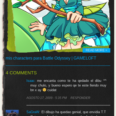
READ MORE >
mis characters para Battle Odyssey | GAMELOFT
4 COMMENTS
Isaac
:
me encanta como te ha qedado el dibu ^^
muy chulo, y bueno espero qe te este llendo muy
bn x ay
cuidat
AGOSTO 17, 2009 - 5:35 PM
RESPONDER
SaGraW
:
El dibujo ha quedao genial, que envidia T.T