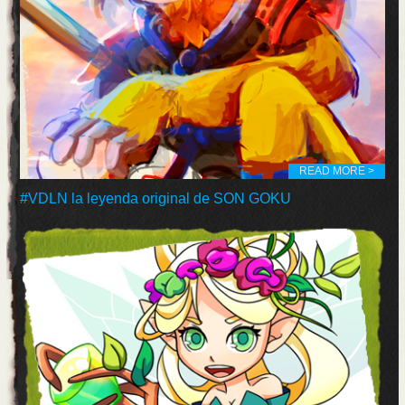
READ MORE >
#VDLN la leyenda original de SON GOKU