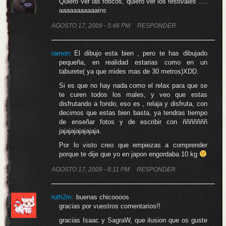
Quiero ver las foticos, quiero ver los festivales ….
aaaaaaaaaaains
AGOSTO 17, 2009 - 5:46 PM
RESPONDER
ramon:
El dibujo esta bien , pero te has dibujado
pequeña, en realidad estarias como en un
taburete( ya que mides mas de 30 metros)XDD.
Si es que no hay nada como el relax para que se
te curen todos los males, y veo que estas
disfrutando a fondo, eso es , relaja y disfruta, con
decirnos que estas bien basta, ya tendras tiempo
de enseñar fotos y de escribir con ñññññññ
jajajajajajajaja.
Por lo visto creo que empiezas a comprender
porque te dije que yo en japon engordaba 10 kg
AGOSTO 17, 2009 - 8:11 PM
RESPONDER
ruth2m:
buenas chicoooos
gracias por vuestros comentarios!!
gracias Isaac y SagraW, que ilusion que os guste