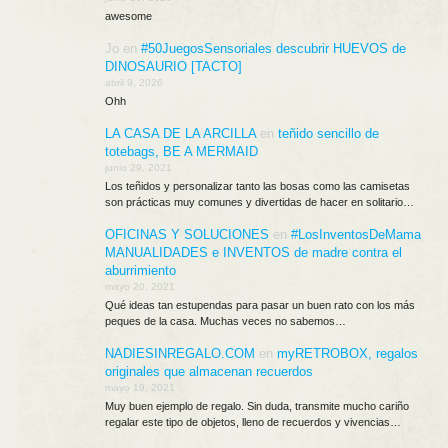
awesome
Jo
en
#50JuegosSensoriales descubrir HUEVOS de
DINOSAURIO [TACTO]
abril 9, 2026
Ohh
LA CASA DE LA ARCILLA
en
teñido sencillo de
totebags, BE A MERMAID
junio 29, 2021
Los teñidos y personalizar tanto las bosas como las camisetas
son prácticas muy comunes y divertidas de hacer en solitario…
OFICINAS Y SOLUCIONES
en
#LosInventosDeMama
MANUALIDADES e INVENTOS de madre contra el
aburrimiento
mayo 20, 2021
Qué ideas tan estupendas para pasar un buen rato con los más
peques de la casa. Muchas veces no sabemos…
NADIESINREGALO.COM
en
myRETROBOX, regalos
originales que almacenan recuerdos
mayo 19, 2021
Muy buen ejemplo de regalo. Sin duda, transmite mucho cariño
regalar este tipo de objetos, lleno de recuerdos y vivencias…