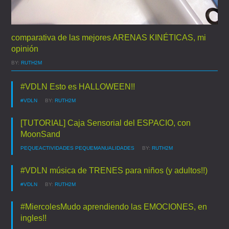
comparativa de las mejores ARENAS KINÉTICAS, mi
opinión
BY:
RUTH2M
#VDLN Esto es HALLOWEEN!!
#VDLN
BY:
RUTH2M
[TUTORIAL] Caja Sensorial del ESPACIO, con
MoonSand
PEQUEACTIVIDADES
PEQUEMANUALIDADES
BY:
RUTH2M
#VDLN música de TRENES para niños (y adultos!!)
#VDLN
BY:
RUTH2M
#MiercolesMudo aprendiendo las EMOCIONES, en
ingles!!