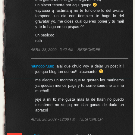
un placer tenerte por aqui guapa
vayaaaa q lastima q no te funcione lo del avatar
tampoco…un dia con tiempico te hago lo del
gravatar yo, me dices cual quieres poner y tu mail
y te lo hago en un pispas ^^
un besicoo
ruth
ABRIL 28, 2009 - 5:42 AM
RESPONDER
mundopiruuu
:
jajaj que chulo voy a dejar un post it!!
jue que blog tan currao!! alucinante!
me alegro un monton que te gusten los marineros
ya quedan menos pags y tu comentario me anima
mucho!!
jeje a mi tb me gusta mas la de flash no puedo
resistirme no se pq me dan ganas de darla un
abrazo!
ABRIL 28, 2009 - 12:08 PM
RESPONDER