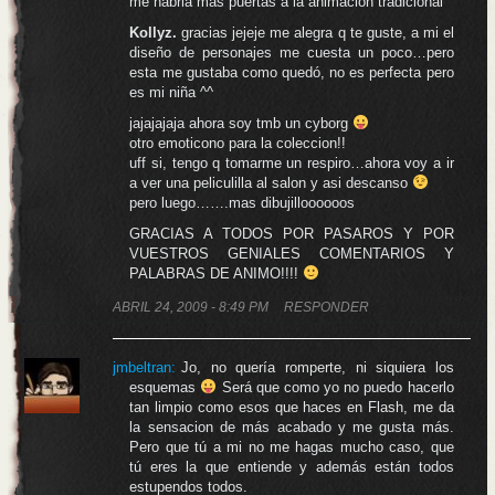
me habria mas puertas a la animacion tradicional
Kollyz.
gracias jejeje me alegra q te guste, a mi el
diseño de personajes me cuesta un poco…pero
esta me gustaba como quedó, no es perfecta pero
es mi niña ^^
jajajajaja ahora soy tmb un cyborg
otro emoticono para la coleccion!!
uff si, tengo q tomarme un respiro…ahora voy a ir
a ver una peliculilla al salon y asi descanso
pero luego…….mas dibujilloooooos
GRACIAS A TODOS POR PASAROS Y POR
VUESTROS GENIALES COMENTARIOS Y
PALABRAS DE ANIMO!!!!
ABRIL 24, 2009 - 8:49 PM
RESPONDER
jmbeltran
:
Jo, no quería romperte, ni siquiera los
esquemas
Será que como yo no puedo hacerlo
tan limpio como esos que haces en Flash, me da
la sensacion de más acabado y me gusta más.
Pero que tú a mi no me hagas mucho caso, que
tú eres la que entiende y además están todos
estupendos todos.