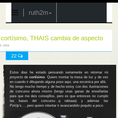
ruth2m
 cortísimo, THAIS cambia de aspecto
23, 2009
22
Estos dias he estado pensando seriamente en retomar mi
proyecto de
cortísimo
. Quiero montar la mesa de luz y de vez
en cuando ir dibujando alguna pose aqui, una escenica por allá.
No tengo mucho tiempo y de hecho estoy con dos ilustraciones
de concurso ahora mismo (tengo unas ganas de enseñarlas
para que me deis consejillos, pero es que entonces no cumplo
las bases del concurso…q rabiaaa) y ademas las
PinUp’s…..pero quiero intentar ir avanzandolo poquito a poco.