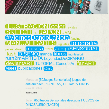
ILUSTRACIÓN
color
revistas
SKETCH
JAPÓN
#MM
3D
#ViernesDandoLaNota
fanzine
MANUALIDADES
fotografia
juguetes
música
JuegoSENSORIAL
personalizado
TREN
flash
DISEÑO
libros
manga
montessori
ruth2mARTISTA
LeyendasDeCIPANGO
deviantART
fanART
TUTORIAL
ConceptArt
viajes
publicaciones
cómic
Marta
en
[50JuegosSensoriales] juegos de
enfilar/coser, PLANETAS, LETRAS y DINOS
junio 10, 2026
awesome
Jo
en
#50JuegosSensoriales descubrir HUEVOS de
DINOSAURIO [TACTO]
abril 9, 2026