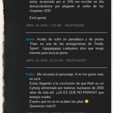
estoy acojonado por si JAN me escribe un día
denunciándome por plagiarle al señor de los
chupetes XDD
Está genial.
ABRIL 24, 2009 - 7:56 AM
RESPONDER
ramon:
Acabo de sufrir un pantallazo y de pronto
Thais es una de las protagonistas de Totally
Spies!. Jajajajajajaja cualquiera dice que tengo
internet para buscar porno.
ABRIL 24, 2009 - 11:32 AM
RESPONDER
Kollyz
:
Me encanta el personaje. A mi me gusta más
en azul.
Estoy llegando a la conclusión de que Ruth es un
Cyborg alimentado por baterias nucleares de 2000
años de vida útil. ¡¡¡SI ES QUE NO PARAS!!! que
energía madre.
Espero que no se te acaben las pilas
Queremos más!!!!