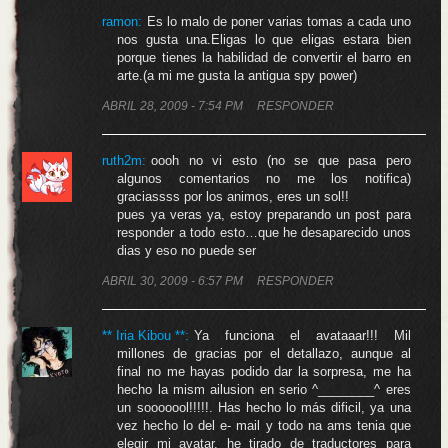
ramon:
Es lo malo de poner varias tomas a cada uno
nos gusta una.Eligas lo que eligas estara bien
porque tienes la habilidad de convertir el barro en
arte.(a mi me gusta la antigua spy power)
ABRIL 28, 2009 - 7:54 PM
RESPONDER
ruth2m:
oooh no vi esto (no se que pasa pero
algunos comentarios no me los notifica)
graciassss por los animos, eres un sol!!
pues ya veras ya, estoy preparando un post para
responder a todo esto…que he desaparecido unos
dias y eso no puede ser
ABRIL 30, 2009 - 6:57 PM
RESPONDER
** Iria Kibou **
:
Ya funciona el avataaar!!! Mil
millones de gracias por el detallazo, aunque al
final no me hayas podido dar la sorpresa, me ha
hecho la mism ailusion en serio ^________^ eres
un sooooool!!!!!. Has hecho lo más dificil, ya una
vez hecho lo del e- mail y todo na ams tenia que
elegir mi avatar, he tirado de traductores para