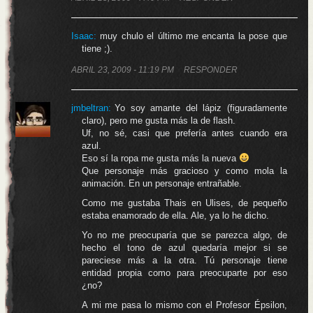
Isaac
:
muy chulo el último me encanta la pose que
tiene ;).
ABRIL 23, 2009 - 11:19 PM
RESPONDER
jmbeltran
:
Yo soy amante del lápiz (figuradamente
claro), pero me gusta más la de flash.
Uf, no sé, casi que prefería antes cuando era
azul.
Eso sí la ropa me gusta más la nueva
Que personaje más gracioso y como mola la
animación. En un personaje entrañable.
Como me gustaba Thais en Ulises, de pequeño
estaba enamorado de ella. Ale, ya lo he dicho.
Yo no me preocuparía que se parezca algo, de
hecho el tono de azul quedaría mejor si se
pareciese más a la otra. Tú personaje tiene
entidad propia como para preocuparte por eso
¿no?
A mi me pasa lo mismo con el Profesor Épsilon,