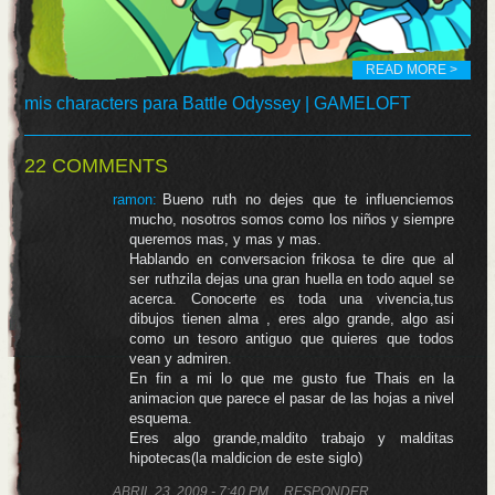
READ MORE >
mis characters para Battle Odyssey | GAMELOFT
22 COMMENTS
ramon:
Bueno ruth no dejes que te influenciemos
mucho, nosotros somos como los niños y siempre
queremos mas, y mas y mas.
Hablando en conversacion frikosa te dire que al
ser ruthzila dejas una gran huella en todo aquel se
acerca. Conocerte es toda una vivencia,tus
dibujos tienen alma , eres algo grande, algo asi
como un tesoro antiguo que quieres que todos
vean y admiren.
En fin a mi lo que me gusto fue Thais en la
animacion que parece el pasar de las hojas a nivel
esquema.
Eres algo grande,maldito trabajo y malditas
hipotecas(la maldicion de este siglo)
ABRIL 23, 2009 - 7:40 PM
RESPONDER