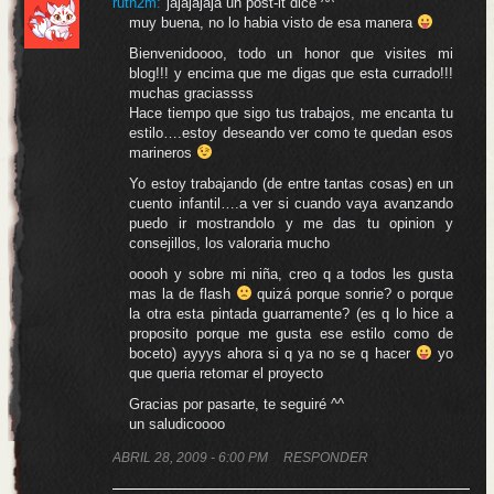
ruth2m:
jajajajaja un post-it dice ^^
muy buena, no lo habia visto de esa manera
Bienvenidoooo, todo un honor que visites mi
blog!!! y encima que me digas que esta currado!!!
muchas graciassss
Hace tiempo que sigo tus trabajos, me encanta tu
estilo….estoy deseando ver como te quedan esos
marineros
Yo estoy trabajando (de entre tantas cosas) en un
cuento infantil….a ver si cuando vaya avanzando
puedo ir mostrandolo y me das tu opinion y
consejillos, los valoraria mucho
ooooh y sobre mi niña, creo q a todos les gusta
mas la de flash
quizá porque sonrie? o porque
la otra esta pintada guarramente? (es q lo hice a
proposito porque me gusta ese estilo como de
boceto) ayyys ahora si q ya no se q hacer
yo
que queria retomar el proyecto
Gracias por pasarte, te seguiré ^^
un saludicoooo
ABRIL 28, 2009 - 6:00 PM
RESPONDER