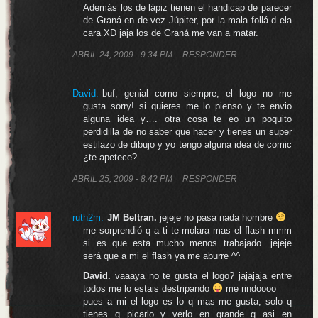
Además los de lápiz tienen el handicap de parecer
de Graná en de vez Júpiter, por la mala follá d ela
cara XD jaja los de Graná me van a matar.
ABRIL 24, 2009 - 9:34 PM
RESPONDER
David
:
buf, genial como siempre, el logo no me
gusta sorry! si quieres me lo pienso y te envio
alguna idea y…. otra cosa te eo un poquito
perdidilla de no saber que hacer y tienes un super
estilazo de dibujo y yo tengo alguna idea de comic
¿te apetece?
ABRIL 25, 2009 - 8:42 PM
RESPONDER
ruth2m:
JM Beltran.
jejeje no pasa nada hombre
me sorprendió q a ti te molara mas el flash mmm
si es que esta mucho menos trabajado…jejeje
será que a mi el flash ya me aburre ^^
David.
vaaaya no te gusta el logo? jajajaja entre
todos me lo estais destripando
me rindoooo
pues a mi el logo es lo q mas me gusta, solo q
tienes q picarlo y verlo en grande q asi en