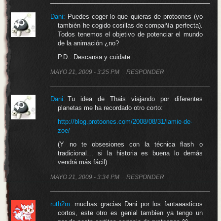
Dani:
Puedes coger lo que quieras de protoones (yo
también he cogido cosillas de compañía perfecta).
Todos tenemos el objetivo de potenciar el mundo
de la animación ¿no?
P.D.: Descansa y cuidate
MAYO 21, 2009 - 3:25 PM
RESPONDER
Dani:
Tu idea de Thais viajando por diferentes
planetas me ha recordado otro corto:
http://blog.protoones.com/2008/08/31/lamie-de-
zoe/
(Y no te obsesiones con la técnica flash o
tradicional… si la historia es buena lo demás
vendrá más fácil)
MAYO 21, 2009 - 3:34 PM
RESPONDER
ruth2m:
muchas gracias Dani por los fantaaasticos
cortos, este otro es genial tambien ya tengo un