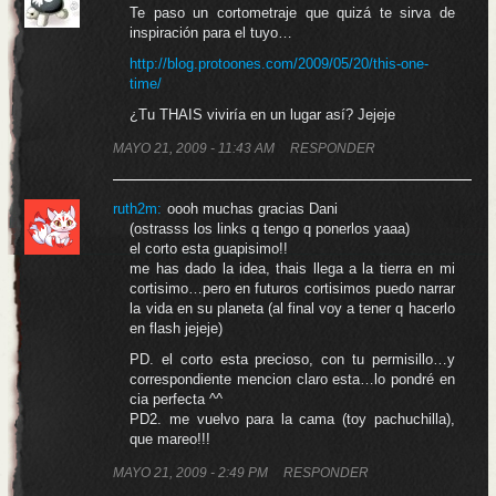
Te paso un cortometraje que quizá te sirva de
inspiración para el tuyo…
http://blog.protoones.com/2009/05/20/this-one-
time/
¿Tu THAIS viviría en un lugar así? Jejeje
MAYO 21, 2009 - 11:43 AM
RESPONDER
ruth2m:
oooh muchas gracias Dani
(ostrasss los links q tengo q ponerlos yaaa)
el corto esta guapisimo!!
me has dado la idea, thais llega a la tierra en mi
cortisimo…pero en futuros cortisimos puedo narrar
la vida en su planeta (al final voy a tener q hacerlo
en flash jejeje)
PD. el corto esta precioso, con tu permisillo…y
correspondiente mencion claro esta…lo pondré en
cia perfecta ^^
PD2. me vuelvo para la cama (toy pachuchilla),
que mareo!!!
MAYO 21, 2009 - 2:49 PM
RESPONDER