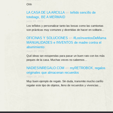
Ohh
LA CASA DE LA ARCILLA
en
teñido sencillo de
totebags, BE A MERMAID
junio 29, 2021
Los teñidos y personalizar tanto las bosas como las camisetas
son prácticas muy comunes y divertidas de hacer en solitario…
OFICINAS Y SOLUCIONES
en
#LosInventosDeMama
MANUALIDADES e INVENTOS de madre contra el
aburrimiento
mayo 20, 2021
Qué ideas tan estupendas para pasar un buen rato con los más
peques de la casa. Muchas veces no sabemos…
NADIESINREGALO.COM
en
myRETROBOX, regalos
originales que almacenan recuerdos
mayo 19, 2021
Muy buen ejemplo de regalo. Sin duda, transmite mucho cariño
regalar este tipo de objetos, lleno de recuerdos y vivencias…