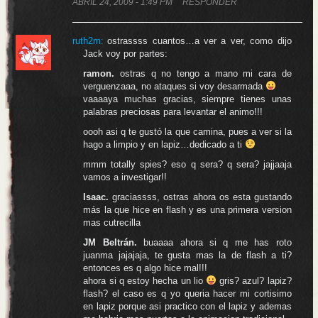
ABRIL 24, 2009 - 1:49 PM
RESPONDER
ruth2m:
ostrassss cuantos…a ver a ver, como dijo
Jack voy por partes:
ramon.
ostras q no tengo a mano mi cara de
verguenzaaa, no ataques si voy desarmada
vaaaaya muchas gracias, siempre tienes unas
palabras preciosas para levantar el animo!!!
oooh asi q te gustó la que camina, pues a ver si la
hago a limpio y en lapiz…dedicado a ti
mmm totally spies? eso q sera? q sera? jajjaaja
vamos a investigar!!
Isaac.
graciassss, ostras ahora os esta gustando
más la que hice en flash y es una primera version
mas cutrecilla
JM Beltrán.
buaaaa ahora si q me has roto
juanma jajajaja, te gusta mas la de flash a ti?
entonces es q algo hice mal!!!
ahora si q estoy hecha un lio
gris? azul? lapiz?
flash? el caso es q yo queria hacer mi cortisimo
en lapiz porque asi practico con el lapiz y ademas