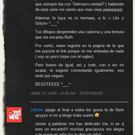
que siempre iba con Telémaco verdad? ( hablando
de esta serie me siento aun mas vieja jajajajajaja)
Ademas la tuya es to tiernaaa, a lo » Lilo y
Stitch» ^___^
Tus dibujos desprenden una carisma y una ternura
que me encanta Ruth.
Por ceirto, noem registre en la pagina de la que
me pusiste el link porque no me enteraba de nada
( soy un poco torpe con el ingles)
Pero bueno da igual, asi y todo, con o sin mi
avatar, te seguiré comentando igualmente, eso
tenlo por seguro.
BESOTEEEE ^___^
ABRIL 27, 2009 - 10:59 AM
RESPONDER
ruth2m:
jejejje al final a todos les gusta la de flash
ayyyys si es q tengo mala suerte
ostras q palabras me has dedicado Iria, si es q
eres un encanto!!! muchas graciassss me alegra
q te guste mi niña (yo le digo mi niña)