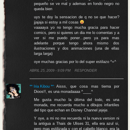
pequeño se ve mal y ademas en fondo negro no
queda bien
uys te doy la sensacion de q no se que hacer?
jjajaja si estoy a mil cosas
vaaaaya yo no tengo mucha gracia para hacer
comics, pero si quieres un dia me lo comentas y a
ver si me puedo poner…pero ya para mas
adelante porque tengo ahora mismo dos
ilustraciones y dos animaciones (una de ellas
larga larga)
oye muchas gracias por lo del super estilazo ^=^
ABRIL 25, 2009 - 9:09 PM
RESPONDER
** Iria Kibou **
:
Aisss, que cosa mas tierna por
Dioos!!, es una monadaaaa ^____^
Me gusta mucho la última del todo, es una
monada, me recuerda mucho a dibujos infantiles
del tipo que echan en Disney Channel jejeje.
Y oye, a mi no me recuerda ni la nueva version ni
la antigua a Thais de Ulises 31, ella era azul si,
pero mas estilizada y con el cabello blanco, era la