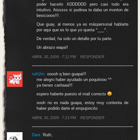
poder hacerlo XDDDDDD pero casi todo era
intuitivo. Aisssss si pudirea te daba un monton de
besicooos!!!.
Que guay, al menos ya es máspersonal hablarte
por aqui que es lo que yo queria ^___^.
De verdad, ha sido un detalle por tu parte.
Un abrazo wapa!!
ABRIL 30, 2009 - 7:12 PM
RESPONDER
ruth2m:
ooooh q bien guapa!!!
me alegro haber ayudado un poquitooo ^^
ya tienes caritaaa!!!
espero haberte puesto el mail correcto
oooh no es nada guapa, estoy muy contenta de
haber podido darte el empujoncito
ABRIL 30, 2009 - 7:23 PM
RESPONDER
Dani:
Ruth,