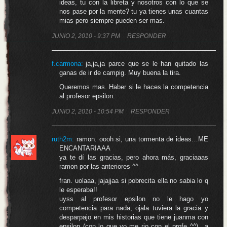
ideas, tu con la libreta y nosotros con lo que se
nos pase por la mente? tu ya tienes unas cuantas
mias pero siempre pueden ser mas.
JUNIO 2, 2010 - 9:37 PM
RESPONDER
f.carmona:
ja,ja,ja parce que se le han quitado las
ganas de ir de campig. Muy buena la tira.
Queremos mas. Haber si le haces la competencia
al profesor epsilon.
JUNIO 2, 2010 - 10:54 PM
RESPONDER
ruth2m:
ramon. oooh si, una tormenta de ideas…ME
ENCANTARIAAA
ya te dí las gracias, pero ahora más, graciaaas
ramon por las anteriores ^^
fran. uolaaa, jajajjaa si pobrecita ella no sabia lo q
le esperaba!!
uyss al profesor epsilon no le hago yo
competencia para nada, ojala tuviera la gracia y
desparpajo en mis historias que tiene juanma con
epsilon (con lo que yo me rio con el profe ^^)…a