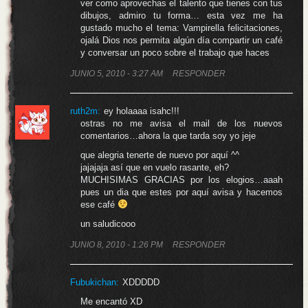
ver como aprovechas el talento que tienes con tus
dibujos, admiro tu forma… esta vez me ha
gustado mucho el tema: Vampirella felicitaciones,
ojalá Dios nos permita algún día compartir un café
y conversar un poco sobre el trabajo que haces
JUNIO 5, 2010 - 3:27 AM
RESPONDER
ruth2m:
ey holaaaa isahc!!!
ostras no me avisa el mail de los nuevos
comentarios…ahora la que tarda soy yo jeje
que alegria tenerte de nuevo por aquí ^^
jajajaja así que en vuelo rasante, eh?
MUCHISIMAS GRACIAS por los elogios…aaah
pues un dia que estes por aquí avisa y hacemos
ese café
un saludicooo
JUNIO 8, 2010 - 1:26 PM
RESPONDER
Fubukichan
:
XDDDDD
Me encantó XD