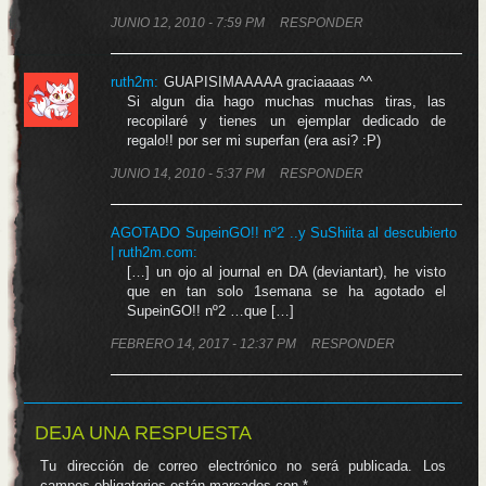
JUNIO 12, 2010 - 7:59 PM
RESPONDER
ruth2m:
GUAPISIMAAAAA graciaaaas ^^
Si algun dia hago muchas muchas tiras, las
recopilaré y tienes un ejemplar dedicado de
regalo!! por ser mi superfan (era asi? :P)
JUNIO 14, 2010 - 5:37 PM
RESPONDER
AGOTADO SupeinGO!! nº2 ..y SuShiita al descubierto
| ruth2m.com
:
[…] un ojo al journal en DA (deviantart), he visto
que en tan solo 1semana se ha agotado el
SupeinGO!! nº2 …que […]
FEBRERO 14, 2017 - 12:37 PM
RESPONDER
DEJA UNA RESPUESTA
Tu dirección de correo electrónico no será publicada.
Los
campos obligatorios están marcados con
*