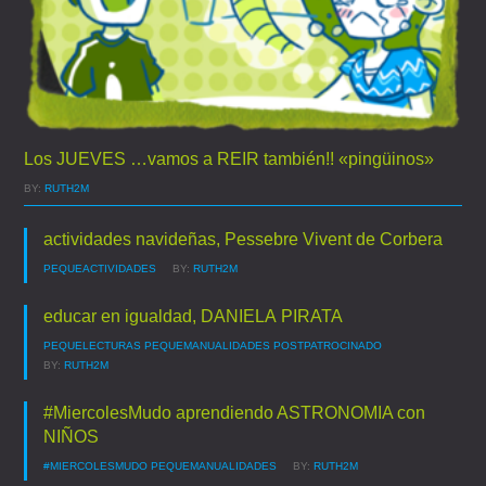
Los JUEVES …vamos a REIR también!! «pingüinos»
BY:
RUTH2M
actividades navideñas, Pessebre Vivent de Corbera
PEQUEACTIVIDADES
BY:
RUTH2M
educar en igualdad, DANIELA PIRATA
PEQUELECTURAS
PEQUEMANUALIDADES
POSTPATROCINADO
BY:
RUTH2M
#MiercolesMudo aprendiendo ASTRONOMIA con
NIÑOS
#MIERCOLESMUDO
PEQUEMANUALIDADES
BY:
RUTH2M