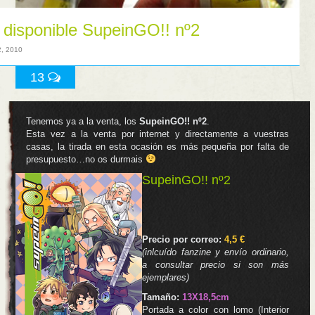
 disponible SupeinGO!! nº2
2, 2010
13
Tenemos ya a la venta, los
SupeinGO!! nº2
.
Esta vez a la venta por internet y directamente a vuestras
casas, la tirada en esta ocasión es más pequeña por falta de
presupuesto…no os durmais
SupeinGO!! nº2
.
.
Precio por correo:
4,5 €
(inlcuído fanzine y envío ordinario,
a consultar precio
si son más
ejemplares
)
Tamaño:
13X18,5cm
Portada a color con lomo (Interior