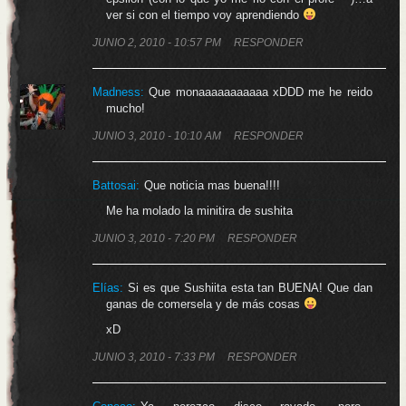
ver si con el tiempo voy aprendiendo
JUNIO 2, 2010 - 10:57 PM
RESPONDER
Madness:
Que monaaaaaaaaaaa xDDD me he reido
mucho!
JUNIO 3, 2010 - 10:10 AM
RESPONDER
Battosai
:
Que noticia mas buena!!!!
Me ha molado la minitira de sushita
JUNIO 3, 2010 - 7:20 PM
RESPONDER
Elías
:
Si es que Sushiita esta tan BUENA! Que dan
ganas de comersela y de más cosas
xD
JUNIO 3, 2010 - 7:33 PM
RESPONDER