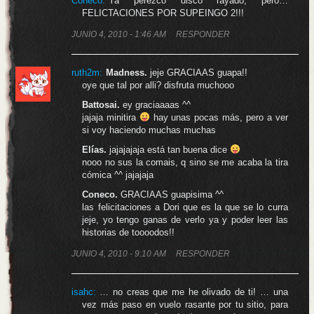
Coneco
:
Ya perezco disco rayado, pero…
FELICTACIONES POR SUPEINGO 2!!!
JUNIO 4, 2010 - 1:46 AM
RESPONDER
ruth2m:
Madness.
jeje GRACIAAS guapa!!
oye que tal por alli? disfruta muchooo
Battosai.
ey graciaaaas ^^
jajaja minitira
hay unas pocas más, pero a ver
si voy haciendo muchas muchas
Elías.
jajajajaja está tan buena dice
nooo no sus la comais, q sino se me acaba la tira
cómica ^^ jajajaja
Coneco.
GRACIAAS guapisima ^^
las felicitaciones a Dori que es la que se lo curra
jeje, yo tengo ganas de verlo ya y poder leer las
historias de toooodos!!
JUNIO 4, 2010 - 9:10 AM
RESPONDER
isahc:
… no creas que me he olivado de ti! … una
vez más paso en vuelo rasante por tu sitio, para