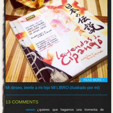
READ MORE >
Mi deseo, leerle a mi hijo MI LIBRO (ilustrado por mí)
13 COMMENTS
ramon:
¿quieres que hagamos una tromenta de