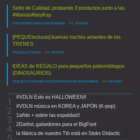
Sello de Calidad, probando 3 productos junto a las
#MamásMaryKay
POSTPATROCINADO
RUTH2MMUM
BY:
RUTH2M
[PEQUElecturas] buenas noches amantes de los
TRENES
PEQUELECTURAS
BY:
RUTH2M
IDEAS de REGALO para pequeños paleontólogos
(DINOSAURIOS)
PEQUEACTIVIDADES
POSTPATROCINADO
RUTH2MMUM
BY:
RUTH2M
#VDLN Esto es HALLOWEEN!!
#VDLN música en KOREA y JAPÓN (K-pop)
1añito + sobre las espaldas!!
2Dartist, galardones para el BigFoot
la fábrica de nuestro TIó está en Stoks Didactic