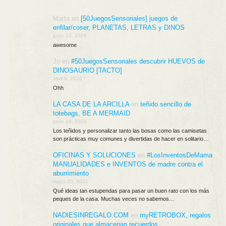
Marta
en
[50JuegosSensoriales] juegos de
enfilar/coser, PLANETAS, LETRAS y DINOS
junio 10, 2026
awesome
Jo
en
#50JuegosSensoriales descubrir HUEVOS de
DINOSAURIO [TACTO]
abril 9, 2026
Ohh
LA CASA DE LA ARCILLA
en
teñido sencillo de
totebags, BE A MERMAID
junio 29, 2021
Los teñidos y personalizar tanto las bosas como las camisetas
son prácticas muy comunes y divertidas de hacer en solitario…
OFICINAS Y SOLUCIONES
en
#LosInventosDeMama
MANUALIDADES e INVENTOS de madre contra el
aburrimiento
mayo 20, 2021
Qué ideas tan estupendas para pasar un buen rato con los más
peques de la casa. Muchas veces no sabemos…
NADIESINREGALO.COM
en
myRETROBOX, regalos
originales que almacenan recuerdos