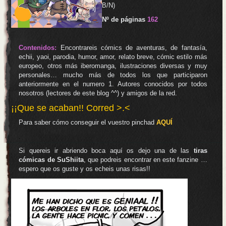
B/N)
Nº de páginas
162
.
Contenidos:
Encontrareis cómics de aventuras, de fantasía,
echii, yaoi, parodia, humor, amor, relato breve, cómic estilo más
europeo, otros más iberomanga, ilustraciones diversas y muy
personales… mucho más de todos los que participaron
anteriormente en el numero 1. Autores conocidos por todos
nosotros (lectores de este blog ^^) y amigos de la red.
¡¡Que se acaban!! Corred >.<
Para saber cómo conseguir el vuestro pinchad
AQUÍ
.
Si quereis ir abriendo boca aquí os dejo una de las
tiras
cómicas de SuShiita
, que podreis encontrar en este fanzine …
espero que os guste y os echeis unas risas!!