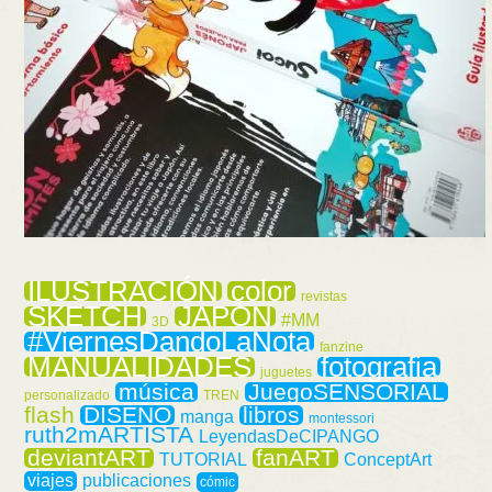
ILUSTRACIÓN
color
revistas
SKETCH
JAPÓN
#MM
3D
#ViernesDandoLaNota
fanzine
MANUALIDADES
fotografia
juguetes
música
JuegoSENSORIAL
personalizado
TREN
flash
DISEÑO
libros
manga
montessori
ruth2mARTISTA
LeyendasDeCIPANGO
deviantART
fanART
TUTORIAL
ConceptArt
viajes
publicaciones
cómic